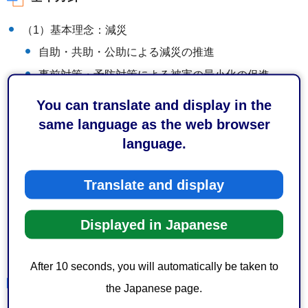
（1）基本理念：減災
自助・共助・公助による減災の推進
事前対策・予防対策による被害の最小化の促進
地域の総力を結集＝災害に強いまち
You can translate and display in the
（2）基本目標
same language as the web browser
language.
地震・津波から命を守る→まず、一人でも多くの市
民の命を守る
Translate and display
被災後の市民生活を守る→次に、被災後の不自由な
事態から、生活を守る
Displayed in Japanese
迅速、かつ着実に復旧、復興を成し遂げる→そし
て、一日も早く元の生活に戻る
After 10 seconds, you will automatically be taken to
計画期間
the Japanese page.