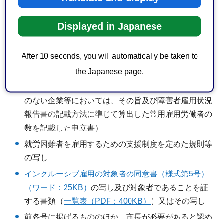
かつ、認証を受けようとする事業所の収入が含まれて
Displayed in Japanese
いるものに限る。）
現在事項全部証明書又は履歴事項全部証明書（申請日
After 10 seconds, you will automatically be taken to
から過去3月以内に発行されたもの。写しでも可）
the Japanese page.
申請日前の直近の基準日において所轄の公共職業安定
所へ提出した障害者雇用状況報告書の写し（報告義務
のない企業等においては、その旨及び障害者雇用状況
報告書の記載方法に準じて算出した常用雇用労働者の
数を記載した申立書）
就労困難者を雇用するための支援制度を定めた規則等
の写し
インクルーシブ雇用の対象者の同意書（様式第5号）
（ワード：25KB）
の写し及び対象者であることを証
する書類（
一覧表（PDF：400KB）
）又はその写し
前各号に掲げるもののほか、市長が必要があると認め