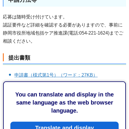
応募は随時受け付けています。
認証要件など詳細を確認する必要がありますので、事前に
静岡市役所地域包括ケア推進課(電話:054-221-1624)までご
相談ください。
提出書類
申請書（様式第1号）（ワード：27KB）
申請者概要書（様式第2号）（ワード：24KB）
You can translate and display in the
誓約書兼同意書（様式第3号）（ワード：29KB）
same language as the web browser
インクルーシブ雇用者一覧表（様式第4号）（ワー
language.
ド：23KB）
申請日から過去1年以内の決算日に作成された計算書
Translate and display
類又は同等の計算書の写し（収入の内訳が明記され、