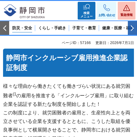
検索
緊急情報
お問い合わせ
メニュー
防災・安全
くらし・手続き
子育て・教育
健康・医療・福祉
ページID：57166
更新日：2026年7月1日
静岡市インクルーシブ雇用推進企業認
証制度
様々な理由から働きたくても働きづらい状況にある就労困
(
1
難者
の雇用を推進する「インクルーシブ雇用」に取り組む
企業を認証する新たな制度を開始しました！
この制度により、就労困難者の雇用と、生産性向上とを両
立させている企業を支援するとともに、こうした取組を優
良事例として横展開させることで、静岡市における就労困