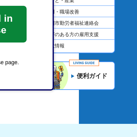
しごと・産業
雇用・職場改善
 in
静岡市勤労者福祉連絡会
se
障害のある方の雇用支援
市政情報
se page.
便利ガイド