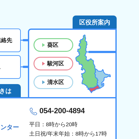
区役所案内
連絡先
葵区
駿河区
ス
清水区
きは
054-200-4894
平日：8時から20時
センター
土日祝/年末年始：8時から17時