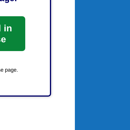
リンク）
 in
se
se page.
じている場
報奨金等の