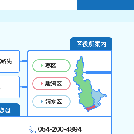
区役所案内
連絡先
葵区
駿河区
ス
清水区
きは
054-200-4894