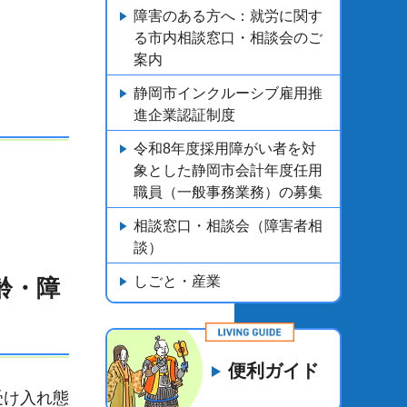
障害のある方へ：就労に関す
る市内相談窓口・相談会のご
案内
静岡市インクルーシブ雇用推
進企業認証制度
令和8年度採用障がい者を対
象とした静岡市会計年度任用
職員（一般事務業務）の募集
相談窓口・相談会（障害者相
談）
しごと・産業
齢・障
便利ガイド
受け入れ態