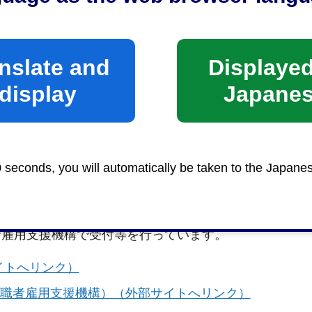
省）（外部サイトへリンク）
トへリンク）
独)高齢・障害・求職者雇用支援機構）（外部サイトへ
nslate and
Displayed
display
Japane
0 seconds, you will automatically be taken to the Japane
を雇用すべき義務があります。雇用障害者数に不足が生
ります。障害者雇用納付金の申告、障害者雇用調整金・
者雇用支援機構で受付等を行っています。
イトへリンク）
求職者雇用支援機構）（外部サイトへリンク）