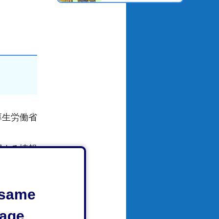
厚生労働省
関する情報
さい。
・障害・求
e same
age.