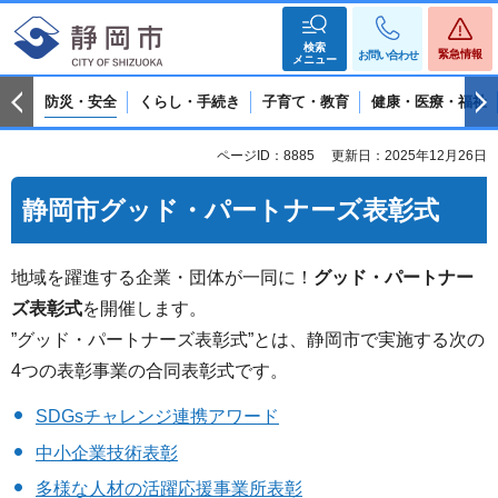
検索
緊急情報
お問い合わせ
メニュー
防災・安全
くらし・手続き
子育て・教育
健康・医療・福祉
ページID：8885
更新日：2025年12月26日
静岡市グッド・パートナーズ表彰式
地域を躍進する企業・団体が一同に！
グッド・パートナー
ズ表彰式
を開催します。
”グッド・パートナーズ表彰式”とは、静岡市で実施する次の
4つの表彰事業の合同表彰式です。
SDGsチャレンジ連携アワード
中小企業技術表彰
多様な人材の活躍応援事業所表彰