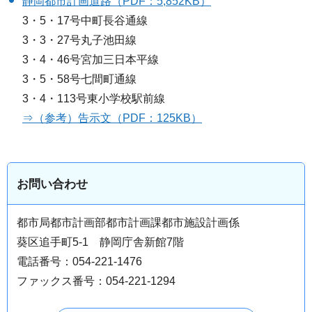
静岡都市計画道路（PDF：5,852KB）
3・5・17号中町長谷通線
3・3・27号丸子池田線
3・4・46号宮加三日本平線
3・5・58号七間町通線
3・4・113号東小学校駅前線
⇒（参考）告示文（PDF：125KB）
お問い合わせ
都市局都市計画部都市計画課都市施設計画係
葵区追手町5-1 静岡庁舎新館7階
電話番号：054-221-1476
ファックス番号：054-221-1294