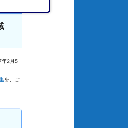
域
年2月5
集
を、ご