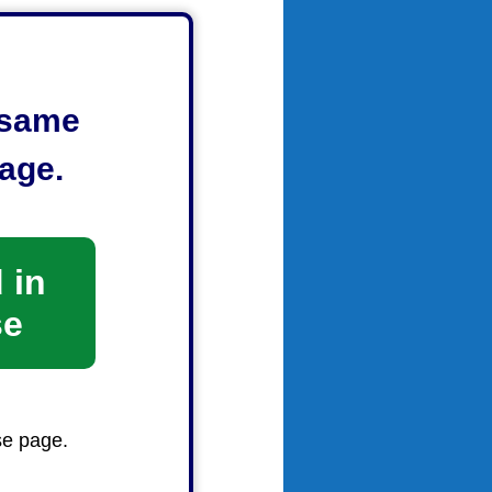
e same
age.
 in
se
版）
se page.