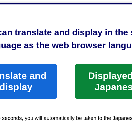
1,800KB）
：2,233KB）
,010KB）
an translate and display in th
851KB）
guage as the web browser langu
833KB）
963KB）
nslate and
Displayed
display
Japane
エコパーク管理運営計画（静岡市域
0 seconds, you will automatically be taken to the Japane