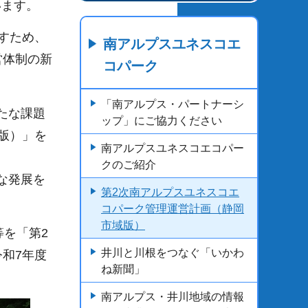
います。
示すため、
南アルプスユネスコエ
営体制の新
コパーク
「南アルプス・パートナーシ
新たな課題
ップ」にご協力ください
版）」を
南アルプスユネスコエコパー
クのご紹介
的な発展を
第2次南アルプスユネスコエ
コパーク管理運営計画（静岡
市域版）
を「第2
井川と川根をつなぐ「いかわ
和7年度
ね新聞」
南アルプス・井川地域の情報