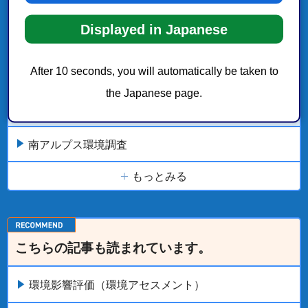
【募集終了】市民参画手続き「（仮称）静岡市太陽
光発電施設の適正な設置及び維持管理に関する条例
Displayed in Japanese
骨子案」
After 10 seconds, you will automatically be taken to
環境影響評価（環境アセスメント）
the Japanese page.
静岡市環境影響評価関係規程
南アルプス環境調査
もっとみる
こちらの記事も読まれています。
環境影響評価（環境アセスメント）