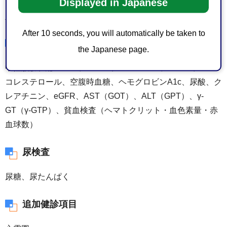
Displayed in Japanese
問診、診察、身体計測（身長、体重、BMI、腹囲）、血圧測
定
After 10 seconds, you will automatically be taken to
血液検査
the Japanese page.
中性脂肪、総コレステロール、HDLコレステロール、LDL
コレステロール、空腹時血糖、ヘモグロビンA1c、尿酸、ク
レアチニン、eGFR、AST（GOT）、ALT（GPT）、γ-
GT（γ-GTP）、貧血検査（ヘマトクリット・血色素量・赤
血球数）
尿検査
尿糖、尿たんぱく
追加健診項目