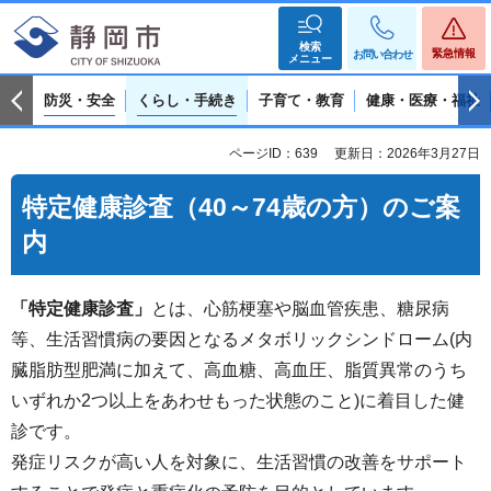
検索
緊急情報
お問い合わせ
メニュー
防災・安全
くらし・手続き
子育て・教育
健康・医療・福祉
ページID：639
更新日：2026年3月27日
特定健康診査（40～74歳の方）のご案
内
「特定健康診査」
とは、心筋梗塞や脳血管疾患、糖尿病
等、生活習慣病の要因となるメタボリックシンドローム(内
臓脂肪型肥満に加えて、高血糖、高血圧、脂質異常のうち
いずれか2つ以上をあわせもった状態のこと)に着目した健
診です。
発症リスクが高い人を対象に、生活習慣の改善をサポート