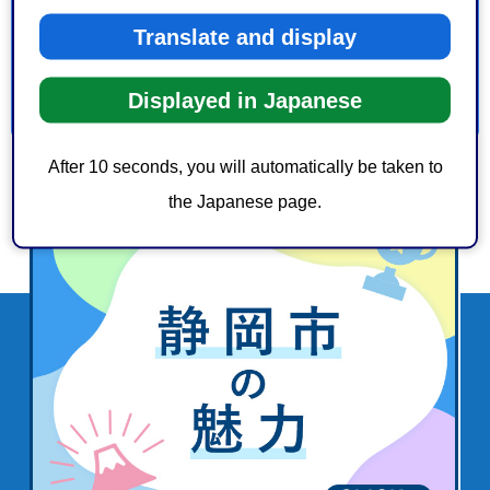
1：見つけやすかった
2：ふつう
3：見つけにくかった
Translate and display
Displayed in Japanese
After 10 seconds, you will automatically be taken to
the Japanese page.