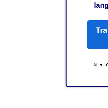
lan
Tra
After 1