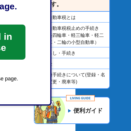
います。
age.
軽自動車税とは
軽自動車税税止めの手続き
 in
（軽四輪車・軽三輪車・軽二
輪車・二輪の小型自動車）
se
くらし・手続き
税金
各種手続きについて(登録・名
se page.
義変更・廃車等)
便利ガイド