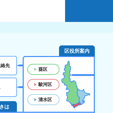
区役所案内
連絡先
葵区
駿河区
ス
清水区
きは