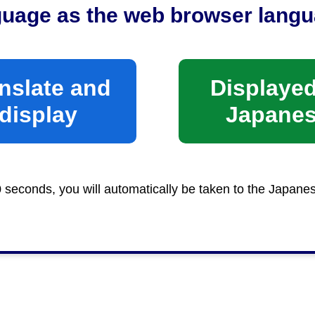
guage as the web browser langu
nslate and
Displayed
display
Japane
0 seconds, you will automatically be taken to the Japane