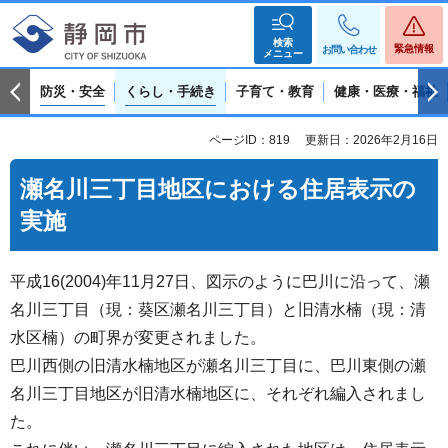
検索
緊急情報
お問い合わせ
メニュー
防災・安全
くらし・手続き
子育て・教育
健康・医療・福祉
ページID：819
更新日：2026年2月16日
瀬名川三丁目地区における住居表示の
実施
平成16(2004)年11月27日、図示のように巴川に沿って、瀬
名川三丁目（現：葵区瀬名川三丁目）と旧清水楠（現：清
水区楠）の町界が変更されました。
巴川西側の旧清水楠地区が瀬名川三丁目に、巴川東側の瀬
名川三丁目地区が旧清水楠地区に、それぞれ編入されまし
た。