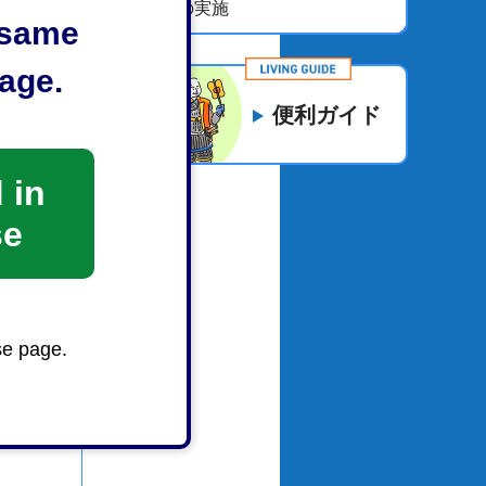
示の実施
e same
age.
便利ガイド
 in
se
se page.