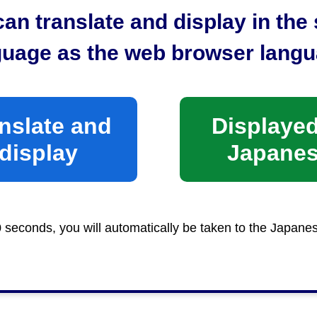
an translate and display in th
guage as the web browser langu
nslate and
Displayed
display
Japane
0 seconds, you will automatically be taken to the Japane