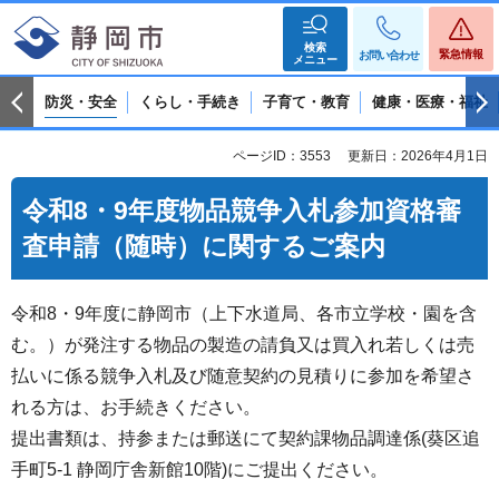
検索
緊急情報
お問い合わせ
メニュー
防災・安全
くらし・手続き
子育て・教育
健康・医療・福祉
ページID：3553
更新日：2026年4月1日
令和8・9年度物品競争入札参加資格審
査申請（随時）に関するご案内
令和8・9年度に静岡市（上下水道局、各市立学校・園を含
む。）が発注する物品の製造の請負又は買入れ若しくは売
払いに係る競争入札及び随意契約の見積りに参加を希望さ
れる方は、お手続きください。
提出書類は、持参または郵送にて契約課物品調達係(葵区追
手町5-1 静岡庁舎新館10階)にご提出ください。