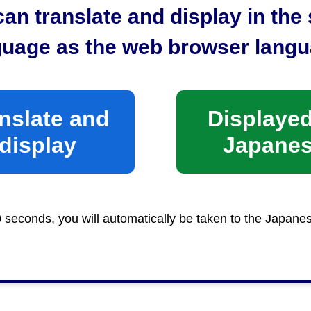
an translate and display in th
な検査や治療を受ける事ができる医療体制を確保できる
guage as the web browser langu
専門医療機関・肝疾患かかりつけ医（外部サイトへリン
nslate and
Displayed
display
Japane
0 seconds, you will automatically be taken to the Japane
所総務課疾病対策係
棟2階