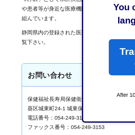
You c
や患者等が身近な医療機関で安心して、適切
lan
組んでいます。
静岡県内の登録された医療機関は、「
肝炎の
覧下さい。
Tra
お問い合わせ
After 1
保健福祉長寿局保健衛生医療部保健所保健
葵区城東町24-1 城東保健福祉エリア 保健所
電話番号：054-249-3177
ファックス番号：054-249-3153