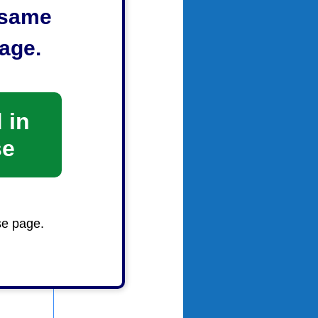
e same
よう、取り
age.
ク）
」をご
 in
se
se page.