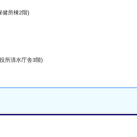
保健所棟2階)
役所清水庁舎3階)
疾患の地域診療連携にご協力いただける医療機関を「肝
登録し、広く県民へ周知する事によって、肝炎ウイルス