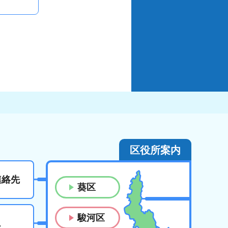
区役所案内
連絡先
葵区
駿河区
ス