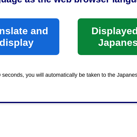
nslate and
Displayed
display
Japane
0 seconds, you will automatically be taken to the Japane