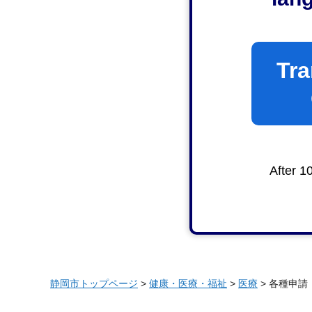
Tra
After 1
静岡市トップページ
>
健康・医療・福祉
>
医療
> 各種申請