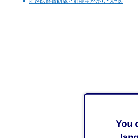
肝炎医療費助成と肝疾患かかりつけ医
You c
lan