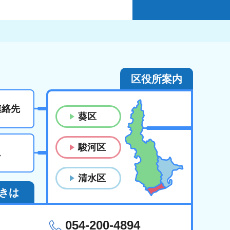
区役所案内
連絡先
葵区
駿河区
ス
清水区
きは
054-200-4894