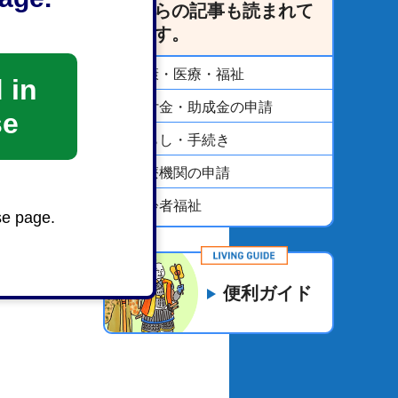
こちらの記事も読まれて
います。
健康・医療・福祉
 in
給付金・助成金の申請
se
くらし・手続き
医療機関の申請
高齢者福祉
se page.
便利ガイド