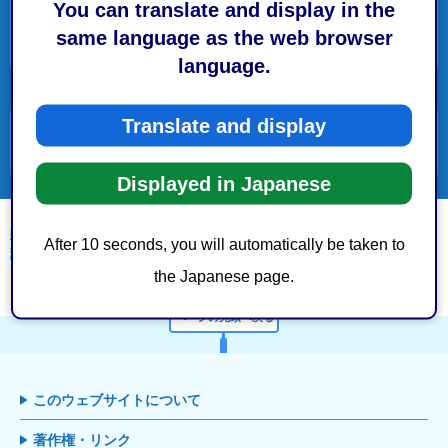
You can translate and display in the
same language as the web browser
事務事業実施
language.
Translate and display
便利ガイド
Displayed in Japanese
静岡市トップページ
>
市政情報
>
条例・規則・要綱
>
要綱
>
危機管理局危機管
After 10 seconds, you will automatically be taken to
理課 要綱一覧
> 委員会等設置
the Japanese page.
ページの先頭へ戻る
このウェブサイトについて
著作権・リンク