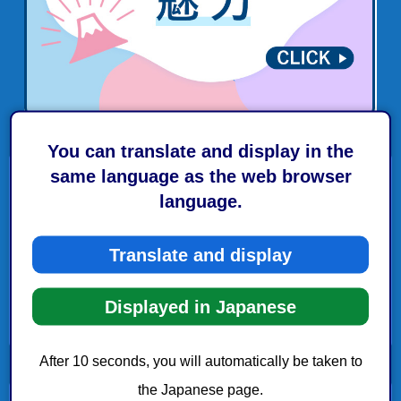
You can translate and display in the
same language as the web browser
危機管理局危機管理課 要綱一覧
language.
補助金等交付
Translate and display
委員会等設置
Displayed in Japanese
事務事業実施
After 10 seconds, you will automatically be taken to
the Japanese page.