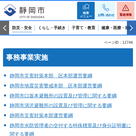
検索
緊急情報
お問い合わせ
メニュー
防災・安全
くらし・手続き
子育て・教育
健康・医療・福祉
ページID：12746
事務事業実施
静岡市災害対策本部 区本部運営要綱
静岡市地震災害警戒本部 区本部運営要綱
静岡市口坂本避難所の設置及び管理に関する要綱
静岡市清沢避難所の設置及び管理に関する要綱
静岡市災害対策本部運営要綱
静岡市水防管理者の交付する特殊標章及び身分証明書に
関する要綱