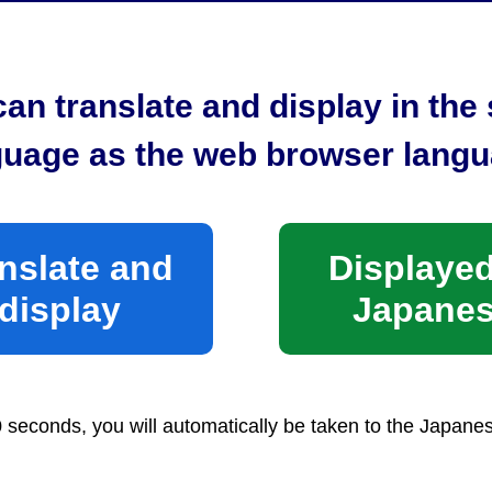
an translate and display in th
guage as the web browser langu
nslate and
Displayed
display
Japane
る要綱
0 seconds, you will automatically be taken to the Japane
要綱