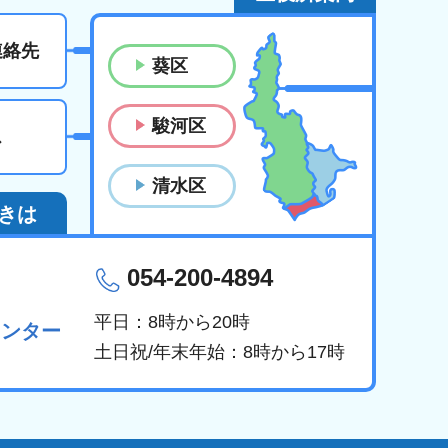
連絡先
葵区
駿河区
ス
清水区
きは
054-200-4894
平日：8時から20時
センター
土日祝/年末年始：8時から17時