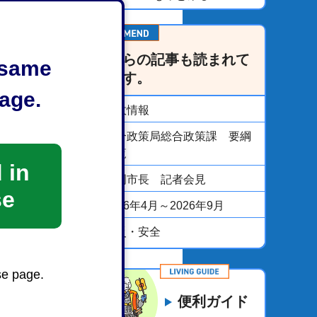
こちらの記事も読まれて
e same
います。
age.
市政情報
総合政策局総合政策課 要綱
一覧
 in
静岡市長 記者会見
se
2026年4月～2026年9月
防災・安全
se page.
便利ガイド