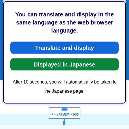
環境局環境共生課 要綱一覧
You can translate and display in the
補助金等交付
same language as the web browser
language.
事務事業実施
Translate and display
Displayed in Japanese
便利ガイド
After 10 seconds, you will automatically be taken to
静岡市トップページ
>
市政情報
>
条例・規則・要綱
>
要綱
>
環境局環境共生
the Japanese page.
課 要綱一覧
> 事務事業実施
ページの先頭へ戻る