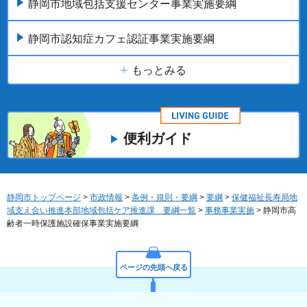
静岡市地域包括支援センター事業実施要綱
静岡市認知症カフェ認証事業実施要綱
もっとみる
便利ガイド
静岡市トップページ
>
市政情報
>
条例・規則・要綱
>
要綱
>
保健福祉長寿局地
域支え合い推進本部地域包括ケア推進課 要綱一覧
>
事務事業実施
> 静岡市高
齢者一時保護施設確保事業実施要綱
ページの先頭へ戻る