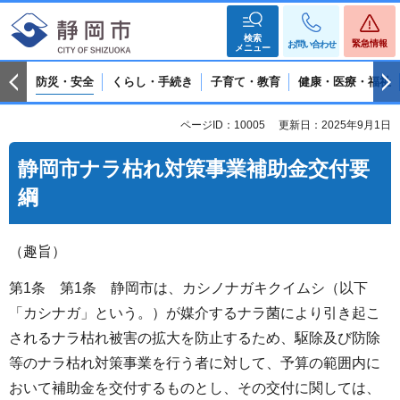
検索
緊急情報
お問い合わせ
メニュー
防災・安全
くらし・手続き
子育て・教育
健康・医療・福祉
ページID：10005
更新日：2025年9月1日
静岡市ナラ枯れ対策事業補助金交付要
綱
（趣旨）
第1条 第1条 静岡市は、カシノナガキクイムシ（以下
「カシナガ」という。）が媒介するナラ菌により引き起こ
されるナラ枯れ被害の拡大を防止するため、駆除及び防除
等のナラ枯れ対策事業を行う者に対して、予算の範囲内に
おいて補助金を交付するものとし、その交付に関しては、