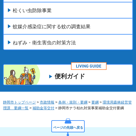
松くい虫防除事業
蚊媒介感染症に関する蚊の調査結果
ねずみ・衛生害虫の対策方法
便利ガイド
静岡市トップページ
>
市政情報
>
条例・規則・要綱
>
要綱
>
環境局森林経営管
理課 要綱一覧
>
補助金等交付
> 静岡市ナラ枯れ対策事業補助金交付要綱
ページの先頭へ戻る