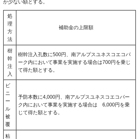
か少ない額とする。
処
理
補助金の上限額
方
法
樹
樹幹注入孔数に500円、南アルプスユネスコエコパ
幹
ーク内において事業を実施する場合は700円を乗じ
注
て得た額とする。
入
ビ
ニ
予防本数に4,000円、南アルプスユネスコエコパー
ー
ク内において事業を実施する場合は 6,000円を乗
ル
じて得た額とする。
被
覆
粘