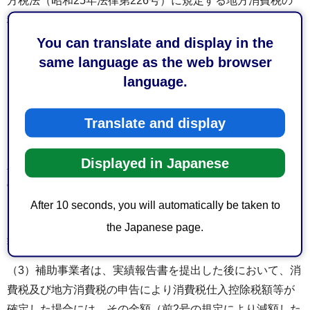
方税法（昭和25年法律第226号）に規定する地方消費税の
税率を乗じて得た額の合計額に補助金の額を補助対象経費
で除して得た率を乗じて得た金額をいう。以下同じ。）が
You can translate and display in the
ある場合には、これを補助金所要額から減額して申請する
same language as the web browser
こと。ただし、消費税仕入控除税額等が明らかでない場合
language.
は、この限りでない。
Translate and display
（2）補助事業者は、第11条の規定による実績報告書（以下
「実績報告書」という。）を提出するに当たり、消費税仕
Displayed in Japanese
入控除税額等が明らかになった場合には、その金額（前号
の規定により補助金の交付の申請時において、補助金に係
る消費税仕入控除税額等を補助金所要額から減額した場合
After 10 seconds, you will automatically be taken to
にあっては、その金額が当該減じた額を上回る部分の金
the Japanese page.
額）を補助金の額から減額して報告すること。
（3）補助事業者は、実績報告書を提出した後において、消
費税及び地方消費税の申告により消費税仕入控除税額等が
確定した場合には、その金額（前2号の規定により減額した