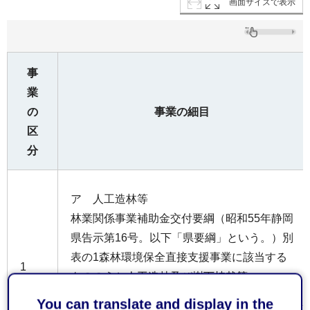
画面サイズで表示
事
業
の
事業の細目
区
分
ア 人工造林等
林業関係事業補助金交付要綱（昭和55年静岡
県告示第16号。以下「県要綱」という。）別
表の1森林環境保全直接支援事業に該当する
1
もののうち人工造林及び樹下植栽等
森林
You can translate and display in the
環境