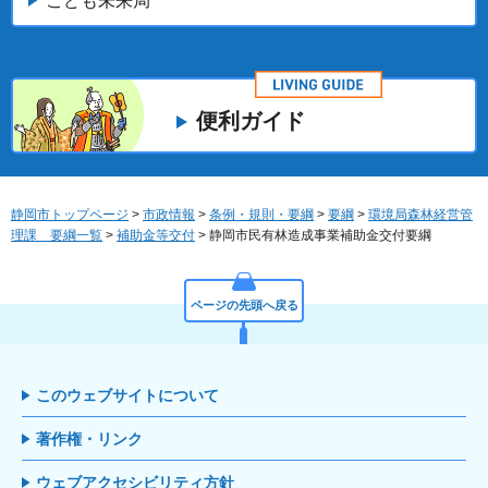
こども未来局
便利ガイド
静岡市トップページ
>
市政情報
>
条例・規則・要綱
>
要綱
>
環境局森林経営管
理課 要綱一覧
>
補助金等交付
> 静岡市民有林造成事業補助金交付要綱
ページの先頭へ戻る
このウェブサイトについて
著作権・リンク
ウェブアクセシビリティ方針