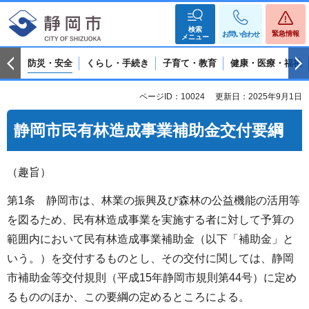
検索
緊急情報
お問い合わせ
メニュー
防災・安全
くらし・手続き
子育て・教育
健康・医療・福祉
ページID：10024
更新日：2025年9月1日
静岡市民有林造成事業補助金交付要綱
（趣旨）
第1条 静岡市は、林業の振興及び森林の公益機能の活用等
を図るため、民有林造成事業を実施する者に対して予算の
範囲内において民有林造成事業補助金（以下「補助金」と
いう。）を交付するものとし、その交付に関しては、静岡
市補助金等交付規則（平成15年静岡市規則第44号）に定め
るもののほか、この要綱の定めるところによる。