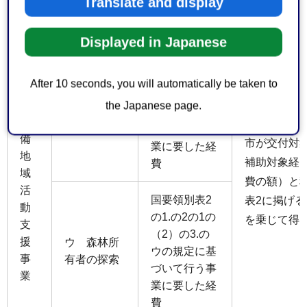
Translate and display
業に要した経
費
Displayed in Japanese
国要領別表2
の1.の2の1の
After 10 seconds, you will automatically be taken to
森
（2）の3.の
イ 森林境
林
the Japanese page.
イの規定に基
界の明確化
整
づいて行う事
備
市が交付対
業に要した経
地
補助対象経
費
域
費の額）と
活
国要領別表2
表2に掲げ
動
の1.の2の1の
を乗じて得
支
（2）の3.の
援
ウ 森林所
ウの規定に基
事
有者の探索
づいて行う事
業
業に要した経
費