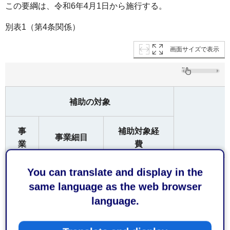
この要綱は、令和6年4月1日から施行する。
別表1（第4条関係）
画面サイズで表示
補助の対象
事
補助対象経
事業細目
業
費
You can translate and display in the
国要領別表2
の1.の2の1の
same language as the web browser
ア 森林経
（2）の3.の
language.
営計画作成
アの規定に基
促進
づいて行う事