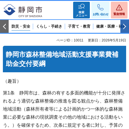
検索
緊急情報
お問い合わせ
メニュー
防災・安全
くらし・手続き
子育て・教育
健康・医療・福祉
ページID：10011
更新日：2026年5月19日
静岡市森林整備地域活動支援事業費補
助金交付要綱
（趣旨）
第1条 静岡市は、森林の有する多面的機能が十分に発揮さ
れるよう適切な森林整備の推進を図る観点から、森林整備
地域活動（森林所有者等による計画的かつ一体的な森林施
業に必要な森林の現状調査その他の地域における活動をい
う。）を確保するため、次条に規定する者に対し、予算の