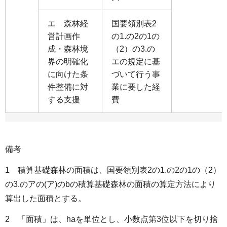
エ 森林経
国要領別表2
営計画作
の1.の2の1の
成・森林境
（2）の3.の
界の明確化
エの規定に基
に向けた条
づいて行う事
件整備に対
業に要した経
する支援
費
備考
1 積算基礎森林の面積は、国要領別表2の1.の2の1の（2）
の3.のアの(ア)のbの積算基礎森林の面積の算定方法により
算出した面積とする。
2 「面積」は、haを単位とし、小数点第3位以下を切り捨