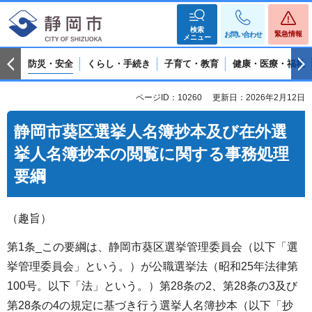
検索
緊急情報
お問い合わせ
メニュー
防災・安全
くらし・手続き
子育て・教育
健康・医療・福祉
ページID：10260
更新日：2026年2月12日
静岡市葵区選挙人名簿抄本及び在外選
挙人名簿抄本の閲覧に関する事務処理
要綱
（趣旨）
第1条_この要綱は、静岡市葵区選挙管理委員会（以下「選
挙管理委員会」という。）が公職選挙法（昭和25年法律第
100号。以下「法」という。）第28条の2、第28条の3及び
第28条の4の規定に基づき行う選挙人名簿抄本（以下「抄