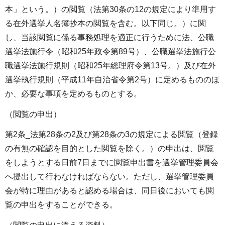
本」という。）の閲覧（法第30条の12の規定により準用す
る在外選挙人名簿抄本の閲覧を含む。以下同じ。）に関
し、当該閲覧に係る事務処理を適正に行うために法、公職
選挙法施行令（昭和25年政令第89号）、公職選挙法施行公
職選挙法施行規則（昭和25年総理府令第13号。）及び在外
選挙執行規則（平成11年自治省令第2号）に定めるもののほ
か、必要な事項を定めるものとする。
（閲覧の申出）
第2条_法第28条の2及び第28条の3の規定による閲覧（登録
の有無の確認を目的とした閲覧を除く。）の申出は、閲覧
をしようとする日前7日までに閲覧申出書を選挙管理委員会
へ提出して行わなければならない。ただし、選挙管理委員
会が特に理由があると認める場合は、同日後においても閲
覧の申出をすることができる。