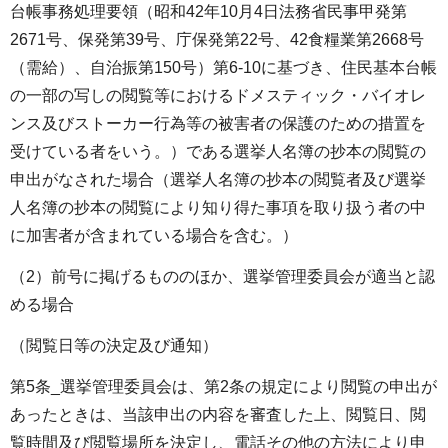
台帳事務処理要領（昭和42年10月4日法務省民事甲発第
2671号、保発第39号、庁保発第22号、42食糧業第2668号
（需給）、自治振第150号）第6-10に基づき、住民基本台帳
の一部の写しの閲覧等におけるドメスティック・バイオレ
ンス及びストーカー行為等の被害者の保護のための措置を
受けている者をいう。）である選挙人名簿の抄本の閲覧の
申出がなされた場合（選挙人名簿の抄本の閲覧者及び選挙
人名簿の抄本の閲覧により知り得た事項を取り扱う者の中
に加害者が含まれている場合を含む。）
（2）前号に掲げるもののほか、選挙管理委員会が適当と認
める場合
（閲覧日等の決定及び通知）
第5条_選挙管理委員会は、第2条の規定により閲覧の申出が
あったときは、当該申出の内容を審査した上、閲覧日、閲
覧時間及び閲覧場所を決定し、電話その他の方法により申