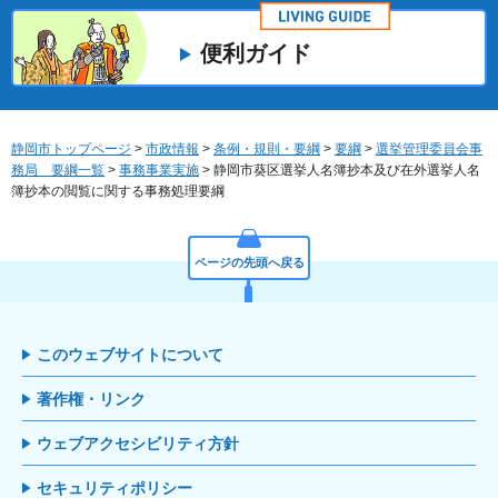
便利ガイド
静岡市トップページ
>
市政情報
>
条例・規則・要綱
>
要綱
>
選挙管理委員会事
務局 要綱一覧
>
事務事業実施
> 静岡市葵区選挙人名簿抄本及び在外選挙人名
簿抄本の閲覧に関する事務処理要綱
ページの先頭へ戻る
このウェブサイトについて
著作権・リンク
ウェブアクセシビリティ方針
セキュリティポリシー