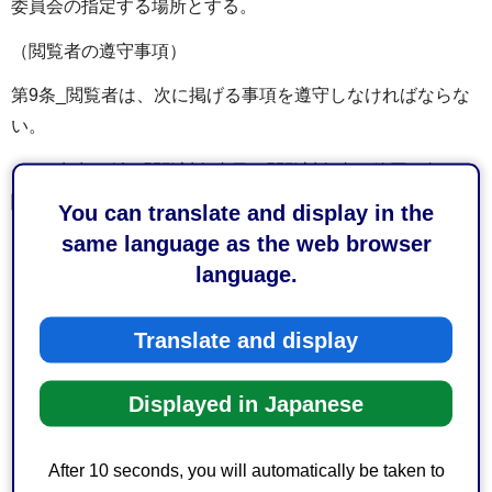
委員会の指定する場所とする。
（閲覧者の遵守事項）
第9条_閲覧者は、次に掲げる事項を遵守しなければならな
い。
（1）申出に係る閲覧対象者又は閲覧対象者の範囲を超えて
閲覧しないこと。
You can translate and display in the
same language as the web browser
（2）抄本の取扱いに当たっては、汚損又は破損することの
language.
ないように十分注意すること。
（3）指定された場所以外に抄本を持ち出さないこと。
Translate and display
（4）抄本の記載事項を写し取る場合は筆記に限ること。
Displayed in Japanese
（5）職員の事務の妨げとなる行為をしないこと。
（6）前各号に掲げるもののほか、管理上必要な指示に従う
After 10 seconds, you will automatically be taken to
こと。