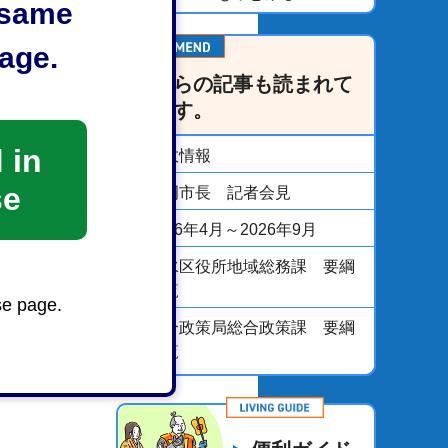
e same
age.
こちらの記事も読まれて
います。
 in
市政情報
se
静岡市長 記者会見
2026年4月～2026年9月
清水区役所地域総務課 要綱
一覧
se page.
総合政策局総合政策課 要綱
一覧