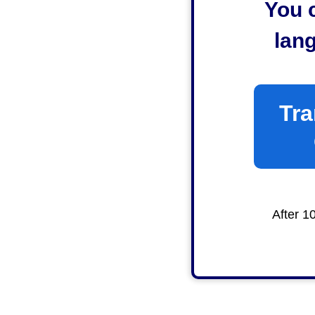
You c
lan
Tra
After 1