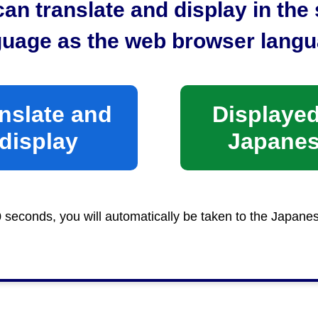
an translate and display in th
guage as the web browser langu
nslate and
Displayed
display
Japane
0 seconds, you will automatically be taken to the Japane