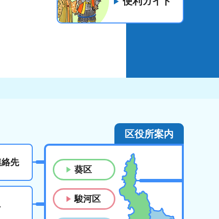
便利ガイド
区役所案内
連絡先
葵区
駿河区
ス