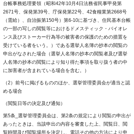
台帳事務処理要領（昭和42年10月4日法務省民事甲発第
2671号、保発第39号、庁保発第22号、42食糧業第2668号
（需給）、自治振第150号）第6-10に基づき、住民基本台帳
の一部の写しの閲覧等におけるドメスティック・バイオレ
ンス及びストーカー行為等の被害者の保護のための措置を
受けている者をいう。）である選挙人名簿の抄本の閲覧の
申出がなされた場合（選挙人名簿の抄本の閲覧者及び選挙
人名簿の抄本の閲覧により知り得た事項を取り扱う者の中
に加害者が含まれている場合を含む。）
（2）前号に掲げるもののほか、選挙管理委員会が適当と認
める場合
（閲覧日等の決定及び通知）
第5条_選挙管理委員会は、第2条の規定により閲覧の申出が
あったときは、当該申出の内容を審査した上、閲覧日、閲
覧時間及び閲覧場所を決定し、電話その他の方法により申