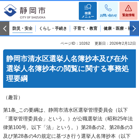
検索
緊急情報
お問い合わせ
メニュー
防災・安全
くらし・手続き
子育て・教育
健康・医療・福祉
ページID：10262
更新日：2026年2月12日
静岡市清水区選挙人名簿抄本及び在外
選挙人名簿抄本の閲覧に関する事務処
理要綱
（趣旨）
第1条_この要綱は、静岡市清水区選挙管理委員会（以下
「選挙管理委員会」という。）が公職選挙法（昭和25年法
律第100号。以下「法」という。）第28条の2、第28条の3
及び第28条の4の規定に基づき行う選挙人名簿抄本（以下