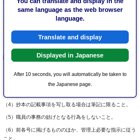
You can translate and display in the
委員会の指定する場所とする。
same language as the web browser
（閲覧者の遵守事項）
language.
第9条_閲覧者は、次に掲げる事項を遵守しなければならな
い。
Translate and display
（1）申出に係る閲覧対象者又は閲覧対象者の範囲を超えて
Displayed in Japanese
閲覧しないこと。
（2）抄本の取扱いに当たっては、汚損又は破損することの
After 10 seconds, you will automatically be taken to
ないように十分注意すること。
the Japanese page.
（3）指定された場所以外に抄本を持ち出さないこと。
（4）抄本の記載事項を写し取る場合は筆記に限ること。
（5）職員の事務の妨げとなる行為をしないこと。
（6）前各号に掲げるもののほか、管理上必要な指示に従う
こと。