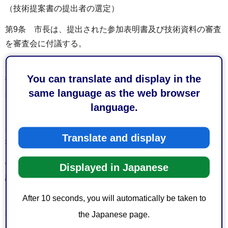
（技術提案書の提出者の選定）
第9条 市長は、提出された参加表明書及び技術資料の審査
を審査会に付議する。
2 審査会は、技術資料の審査を行い、その結果に基づき技
You can translate and display in the
術提案書の提出者を選定する。この場合において、技術提
same language as the web browser
案書の提出者として選定する者の数は、原則として5者とす
language.
る。
3 審査会は、前項の選定をしたときは、市長にその結果を
Translate and display
報告する。
4 市長は、参加表明書を提出した者に対し、前項の選定の
Displayed in Japanese
結果を通知する。
5 市長は、前項の通知を参加表明書の提出期限の日の翌日
After 10 seconds, you will automatically be taken to
から起算して原則として15日以内（静岡市の休日を定める
the Japanese page.
条例（平成15年条例第2号）第1条第1項に規定する静岡市