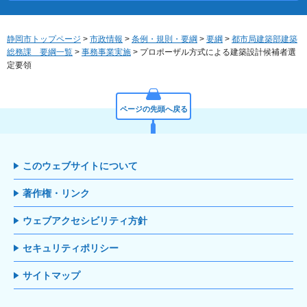
静岡市トップページ
>
市政情報
>
条例・規則・要綱
>
要綱
>
都市局建築部建築
総務課 要綱一覧
>
事務事業実施
> プロポーザル方式による建築設計候補者選
定要領
ページの先頭へ戻る
このウェブサイトについて
著作権・リンク
ウェブアクセシビリティ方針
セキュリティポリシー
サイトマップ