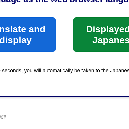
nslate and
Displayed
display
Japane
0 seconds, you will automatically be taken to the Japane
管理