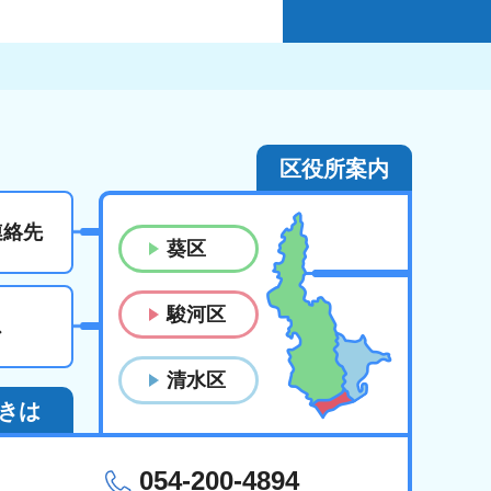
区役所案内
連絡先
葵区
駿河区
ス
清水区
きは
054-200-4894