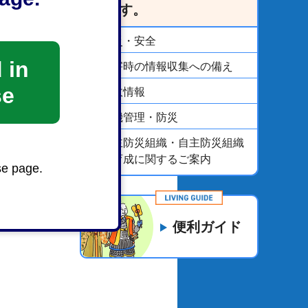
います。
防災・安全
 in
災害時の情報収集への備え
se
市政情報
危機管理・防災
自主防災組織・自主防災組織
の育成に関するご案内
se page.
便利ガイド