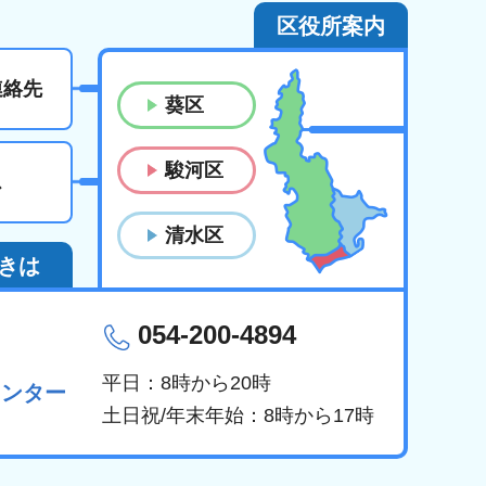
区役所案内
連絡先
葵区
駿河区
ス
清水区
きは
054-200-4894
平日：8時から20時
センター
土日祝/年末年始：8時から17時