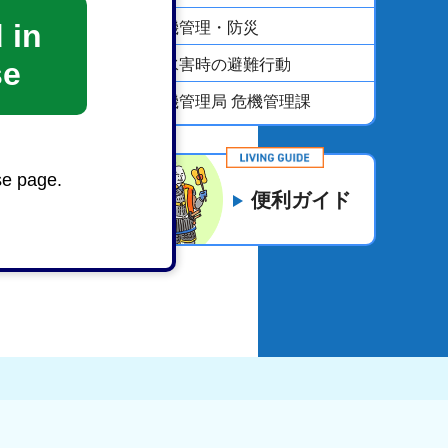
 in
危機管理・防災
se
風水害時の避難行動
危機管理局 危機管理課
se page.
便利ガイド