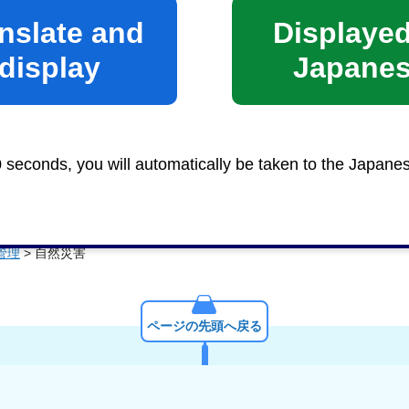
nslate and
Displayed
display
Japane
0 seconds, you will automatically be taken to the Japane
管理
> 自然災害
ページの先頭へ戻る