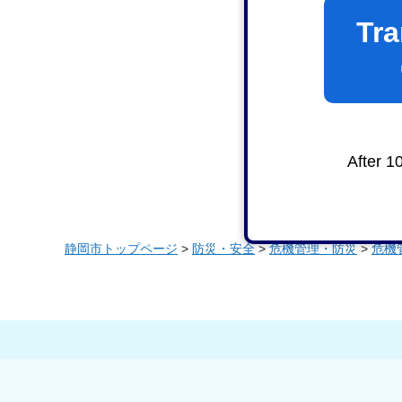
Tra
After 1
静岡市トップページ
>
防災・安全
>
危機管理・防災
>
危機