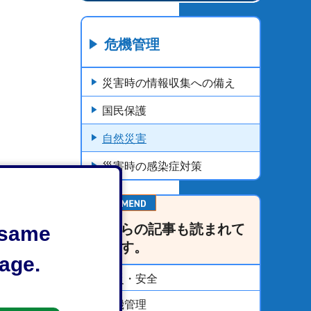
危機管理
災害時の情報収集への備え
国民保護
自然災害
災害時の感染症対策
こちらの記事も読まれて
e same
います。
age.
防災・安全
危機管理