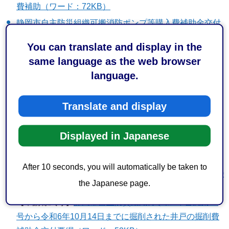
費補助（ワード：72KB）
静岡市自主防災組織可搬消防ポンプ等購入費補助金交付
要綱
You can translate and display in the
【申請様式等】
静岡市自主防災組織可搬消防ポンプ等購
same language as the web browser
入費補助金（ワード：54KB）
language.
静岡市自主防災組織避難路等整備事業費補助金交付要綱
【申請様式等】
静岡市自主防災組織避難路等整備事業費
Translate and display
補助金（ワード：54KB）
静岡市自主防災組織井戸掘削費補助金交付要綱
Displayed in Japanese
【申請様式等】
静岡市自主防災組織井戸掘削費補助金交
付要綱（ワード：73KB）
After 10 seconds, you will automatically be taken to
静岡市自主防災組織の令和4年台風第15号から令和6年10
the Japanese page.
月14日までに掘削された井戸の掘削費補助金交付要綱
【申請様式等】
静岡市自主防災組織の令和4年台風第15
号から令和6年10月14日までに掘削された井戸の掘削費