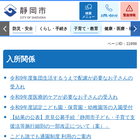
検索
緊急情報
お問い合わせ
メニュー
防災・安全
くらし・手続き
子育て・教育
健康・医療・福祉
ページID：11898
入所関係
令和9年度集団生活するうえで配慮が必要なお子さんの
受入れ
令和9年度医療的ケアが必要なお子さんの受入れ
令和9年度認定こども園・保育園・幼稚園等の入園受付
【結果の公表】意見公募手続「静岡市子ども・子育て支
援法等施行細則の一部改正について（案）」
こども誰でも通園制度 利用のご案内