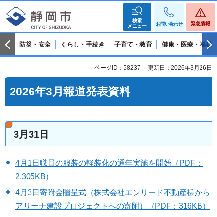
検索
緊急情報
お問い合わせ
メニュー
防災・安全
くらし・手続き
子育て・教育
健康・医療・福祉
ページID：58237
更新日：2026年3月26日
2026年3月報道発表資料
3月31日
4月1日職員の服装の軽装化の通年実施を開始（PDF：
2,305KB）
4月3日寄附金贈呈式（株式会社エンリード不動産様から
アリーナ建設プロジェクトへの寄附）（PDF：316KB）