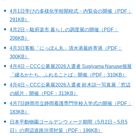
4月1日学びの多様化学校開校式・内覧会の開催（PDF：
291KB）
4月2日～駿府楽市 暮らしの調度展の開催（PDF：
206KB）
4月3日客船「にっぽん丸」清水港最終寄港（PDF：
300KB）
4月4日～CCC公募展2026入選者 Sugiyama Nanase個展
「綴るかたち、ふれることば」開催（PDF：310KB）
4月4日～CCC公募展2026入選者 鈴木諒一写真展「窓辺
の紙片」開催（PDF：313KB）
4月7日静岡市立静岡看護専門学校入学式の開催（PDF：
183KB）
日本平動物園ゴールデンウィーク期間（5月2日～5月5
日）の周辺道路渋滞対策（PDF：196KB）