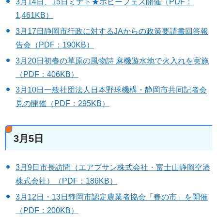
3月14日、15日ミナト★ホビーフェス開催（PDF：
1,461KB）
3月17日静岡市行政に対するJAからの政策要請書回答報
告会（PDF：190KB）
3月20日初春の草原の風物詩 麻機遊水地で火入れを実施
（PDF：406KB）
3月10日一般社団法人日本野球機構・静岡市共同記者会
見の開催（PDF：295KB）
3月5日
3月9日市長訪問（エアプサン株式会社・富士山静岡空港
株式会社）（PDF：186KB）
3月12日・13日静岡市認定農業者協会「春の市」を開催
（PDF：200KB）