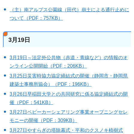
（主）南アルプス公園線（田代）崩土による通行止めに
ついて（PDF：757KB）
3月19日
3月19日～法定外公共物（赤道・青線など）の情報のオ
ンライン公開開始（PDF：206KB）
3月25日災害時協力協定締結式の開催（静岡市・静岡県
建築士事務所協会）（PDF：196KB）
3月26日早稲田大学との共同研究に係る協定締結式の開
催（PDF：541KB）
3月27日ベビーカーシェアリング事業オープニングセレ
モニーの開催（PDF：309KB）
3月27日やすらぎの塔除幕式・平和のクスノキ植樹式