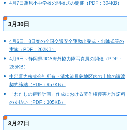
4月7日蒲原小中学校の開校式の開催（PDF：304KB）
3月30日
4月6日、8日春の全国交通安全運動出発式・出陣式等の
実施（PDF：202KB）
4月6日～静岡県JICA海外協力隊写真展の開催（PDF：
285KB）
中部電力株式会社所有・清水港貝島地区内の土地の譲渡
契約締結（PDF：957KB）
「わたしの避難計画」作成における著作権侵害と許諾料
の支払い（PDF：305KB）
3月27日