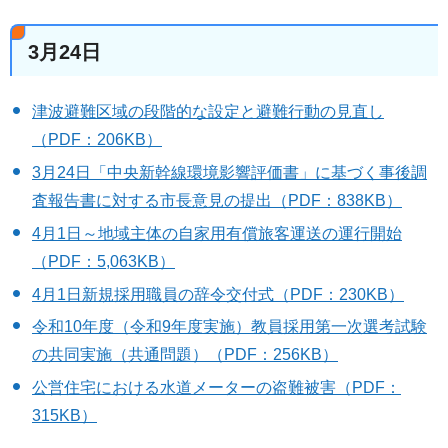
3月24日
津波避難区域の段階的な設定と避難行動の見直し
（PDF：206KB）
3月24日「中央新幹線環境影響評価書」に基づく事後調
査報告書に対する市長意見の提出（PDF：838KB）
4月1日～地域主体の自家用有償旅客運送の運行開始
（PDF：5,063KB）
4月1日新規採用職員の辞令交付式（PDF：230KB）
令和10年度（令和9年度実施）教員採用第一次選考試験
の共同実施（共通問題）（PDF：256KB）
公営住宅における水道メーターの盗難被害（PDF：
315KB）