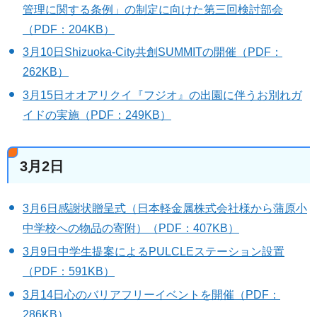
管理に関する条例」の制定に向けた第三回検討部会
（PDF：204KB）
3月10日Shizuoka-City共創SUMMITの開催（PDF：
262KB）
3月15日オオアリクイ『フジオ』の出園に伴うお別れガ
イドの実施（PDF：249KB）
3月2日
3月6日感謝状贈呈式（日本軽金属株式会社様から蒲原小
中学校への物品の寄附）（PDF：407KB）
3月9日中学生提案によるPULCLEステーション設置
（PDF：591KB）
3月14日心のバリアフリーイベントを開催（PDF：
286KB）