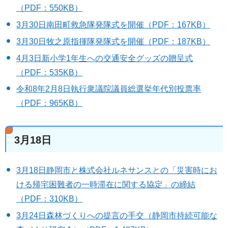
（PDF：550KB）
3月30日南田町救急隊発隊式を開催（PDF：167KB）
3月30日牧之原指揮隊発隊式を開催（PDF：187KB）
4月3日新小学1年生への交通安全グッズの贈呈式
（PDF：535KB）
令和8年2月8日執行衆議院議員総選挙年代別投票率
（PDF：965KB）
3月18日
3月18日静岡市と株式会社ルネサンスとの「災害時にお
ける帰宅困難者の一時滞在に関する協定」の締結
（PDF：310KB）
3月24日森林づくりへの提言の手交（静岡市持続可能な