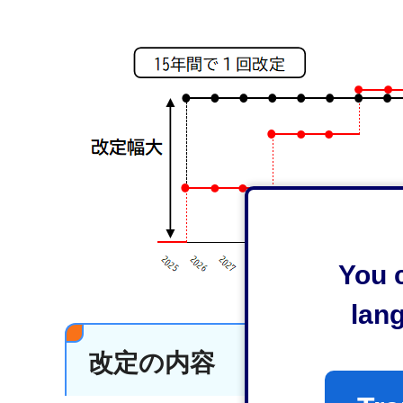
You c
lan
改定の内容