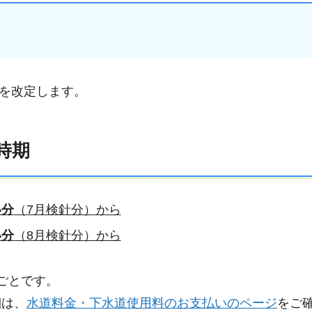
を改定します。
時期
い分
（7月検針分）から
い分
（8月検針分）から
ごとです。
細は、
水道料金・下水道使用料のお支払いのページ
をご