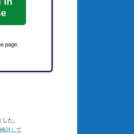
 in
se
se page.
ました。
を検討して