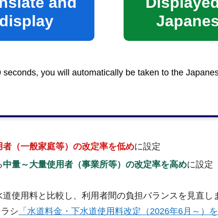
nslate and
Displayed
display
Japane
す。
0 seconds, you will automatically be taken to the Japane
や使用した水量によって異なります。
用者（一般家庭等）の改定率を低め
に設定
る
中量～大量使用者（事業所等）の改定率を高め
に設定
下水道使用料と比較し、利用者間の負担バランスを見直し
チラシ
「水道料金・下水道使用料改定（2026年6月～）