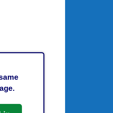
e same
age.