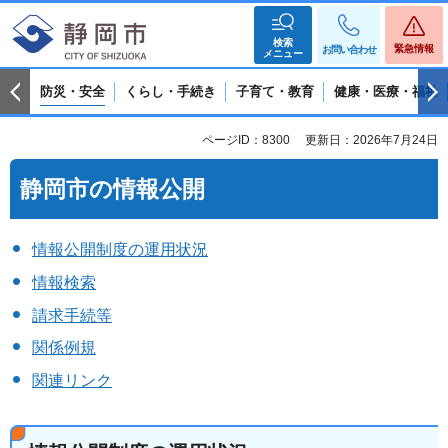
検索
緊急情報
お問い合わせ
メニュー
防災・安全
くらし・手続き
子育て・教育
健康・医療・福祉
ページID：8300
更新日：2026年7月24日
静岡市の情報公開
情報公開制度の運用状況
情報検索
請求手続等
関係例規
関連リンク