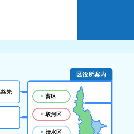
区役所案内
連絡先
葵区
駿河区
ス
清水区