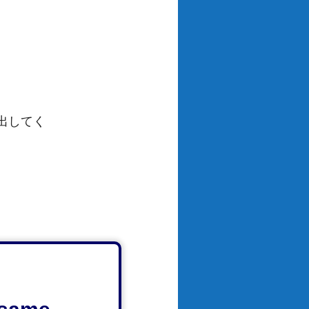
。
出してく