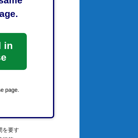
e same
age.
 in
覧いただく
se
知おきくだ
se page.
間を要す