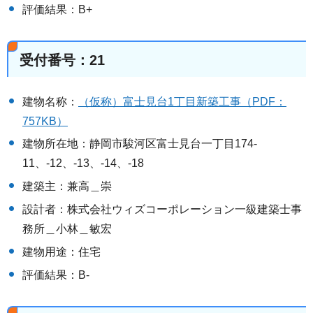
評価結果：B+
受付番号：21
建物名称：
（仮称）富士見台1丁目新築工事（PDF：
757KB）
建物所在地：静岡市駿河区富士見台一丁目174-
11、-12、-13、-14、-18
建築主：兼高＿崇
設計者：株式会社ウィズコーポレーション一級建築士事
務所＿小林＿敏宏
建物用途：住宅
評価結果：B-