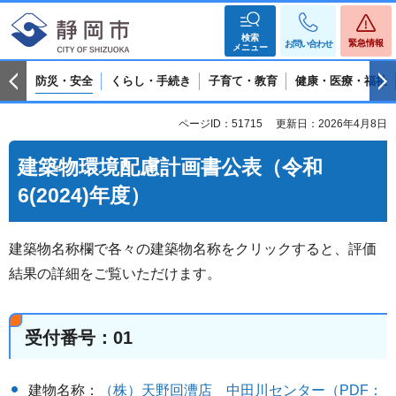
検索
緊急情報
お問い合わせ
メニュー
防災・安全
くらし・手続き
子育て・教育
健康・医療・福祉
ページID：51715
更新日：2026年4月8日
建築物環境配慮計画書公表（令和
6(2024)年度）
建築物名称欄で各々の建築物名称をクリックすると、評価
結果の詳細をご覧いただけます。
受付番号：01
建物名称：
（株）天野回漕店＿中田川センター（PDF：