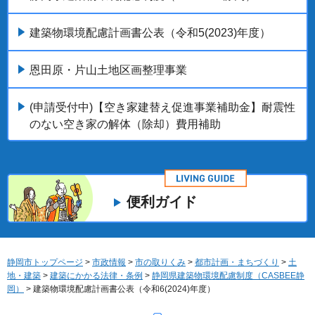
建築物環境配慮計画書公表（令和5(2023)年度）
恩田原・片山土地区画整理事業
(申請受付中)【空き家建替え促進事業補助金】耐震性
のない空き家の解体（除却）費用補助
便利ガイド
静岡市トップページ
>
市政情報
>
市の取りくみ
>
都市計画・まちづくり
>
土
地・建築
>
建築にかかる法律・条例
>
静岡県建築物環境配慮制度（CASBEE静
岡）
> 建築物環境配慮計画書公表（令和6(2024)年度）