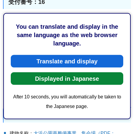
受付番号：16
建物名称：
（仮称）静岡市駿河区池田分譲マンション新
You can translate and display in the
築工事（PDF：737KB）
same language as the web browser
建物所在地：静岡市駿河区池田字横ママ2328-1の一部、
language.
2332
建築主：ヨシコン株式会社＿代表取締役社長＿吉田＿尚
Translate and display
洋
設計者：株式会社YCK一級建築士事務所＿鈴木＿浩峰
Displayed in Japanese
建物用途：住宅
評価結果：B+
After 10 seconds, you will automatically be taken to
the Japanese page.
受付番号：17
建物名称：
大浜公園再整備事業＿集会場（PDF：