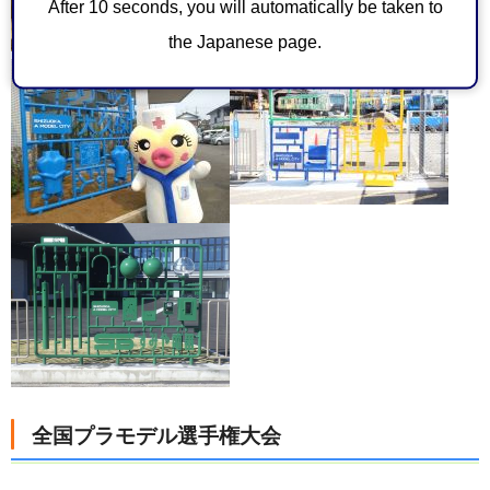
After 10 seconds, you will automatically be taken to
the Japanese page.
全国プラモデル選手権大会