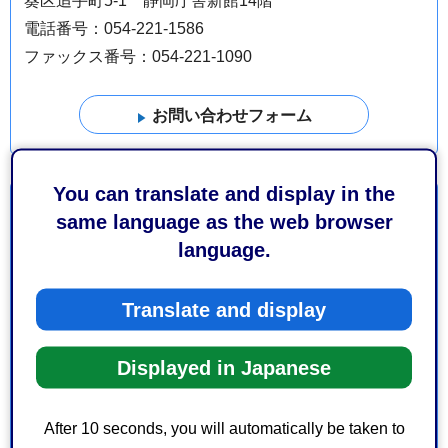
葵区追手町5-1 静岡庁舎新館14階
電話番号：054-221-1586
ファックス番号：054-221-1090
You can translate and display in the
より良いウェブサイトにするためにみなさまのご意
same language as the web browser
見をお聞かせください
language.
このページの情報は役に立ちましたか？
Translate and display
1：役に立った
2：ふつう
3：役に立たなかった
Displayed in Japanese
このページの情報は見つけやすかったですか？
1：見つけやすかった
2：ふつう
After 10 seconds, you will automatically be taken to
3：見つけにくかった