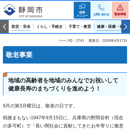
検索
緊急情報
お問い合わせ
メニュー
防災・安全
くらし・手続き
子育て・教育
健康・医療・福祉
ページID：2741
更新日：2026年4月17日
敬老事業
地域の高齢者を地域のみんなでお祝いして
健康長寿のまちづくりを進めよう！
9月の第3月曜日は、敬老の日です。
戦後まもない1947年9月15日に、兵庫県の野間谷村（現在
の多可町）で「長い間社会に貢献してきたお年寄りに敬意