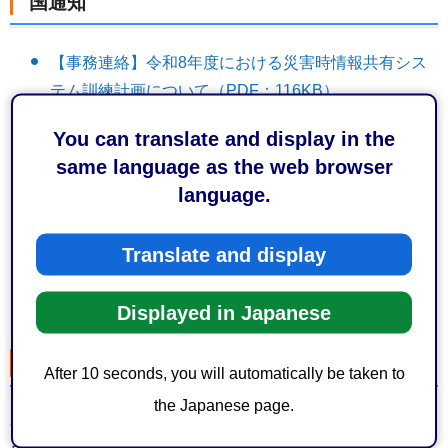
国通知
【事務連絡】令和8年度における災害時情報共有シス
テム訓練計画について（PDF：116KB）
【別紙】令和8年度災害時情報共有システム訓練計画
You can translate and display in the
（都道府県別)（PDF：291KB）
same language as the web browser
【事務連絡】災害時情報共有システムの訓練実施につ
language.
いて（PDF：173KB）
【別紙1】令和8年度災害時情報共有システム訓練計画
Translate and display
（都道府県別)（PDF：292KB）
【別紙2】（訓練当日の流れ）（PDF：267KB）
Displayed in Japanese
訓練期間
After 10 seconds, you will automatically be taken to
the Japanese page.
令和8年5月25日（月曜日）10時00分から5月26日（火曜