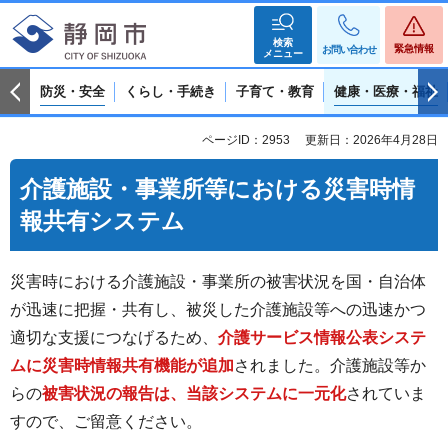
検索
緊急情報
お問い合わせ
メニュー
防災・安全
くらし・手続き
子育て・教育
健康・医療・福祉
ページID：2953
更新日：2026年4月28日
介護施設・事業所等における災害時情
報共有システム
災害時における介護施設・事業所の被害状況を国・自治体
が迅速に把握・共有し、被災した介護施設等への迅速かつ
適切な支援につなげるため、
介護サービス情報公表システ
ムに災害時情報共有機能が追加
されました。介護施設等か
らの
被害状況の報告は、当該システムに一元化
されていま
すので、ご留意ください。