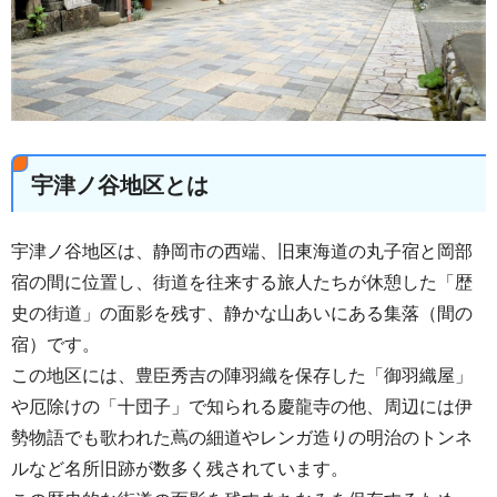
宇津ノ谷地区とは
宇津ノ谷地区は、静岡市の西端、旧東海道の丸子宿と岡部
宿の間に位置し、街道を往来する旅人たちが休憩した「歴
史の街道」の面影を残す、静かな山あいにある集落（間の
宿）です。
この地区には、豊臣秀吉の陣羽織を保存した「御羽織屋」
や厄除けの「十団子」で知られる慶龍寺の他、周辺には伊
勢物語でも歌われた蔦の細道やレンガ造りの明治のトンネ
ルなど名所旧跡が数多く残されています。