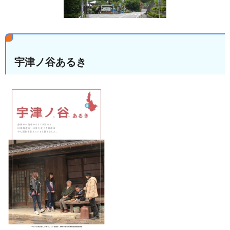
宇津ノ谷あるき