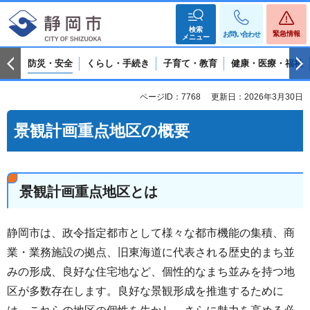
検索
緊急情報
お問い合わせ
メニュー
防災・安全
くらし・手続き
子育て・教育
健康・医療・福祉
ページID：7768
更新日：2026年3月30日
景観計画重点地区の概要
景観計画重点地区とは
静岡市は、政令指定都市として様々な都市機能の集積、商
業・業務施設の拠点、旧東海道に代表される歴史的まち並
みの形成、良好な住宅地など、個性的なまち並みを持つ地
区が多数存在します。良好な景観形成を推進するために