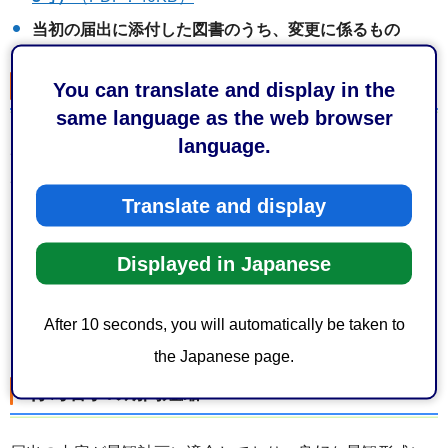
当初の届出に添付した図書のうち、変更に係るもの
完了の届出
You can translate and display in the
same language as the web browser
language.
届出の行為が完了した場合は、遅滞なく市長へ下記の完了
届出書等の提出が必要です。
Translate and display
「景観計画区域内における行為の完了届出書」（様式第
4号）
（ワード：23KB）
Displayed in Japanese
「景観計画区域内における行為の完了届出書」（様式第
4号）
（PDF：43KB）
After 10 seconds, you will automatically be taken to
行為が完了したことを示す写真（任意書式）
the Japanese page.
行為着手の期間短縮