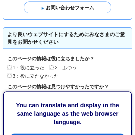
より良いウェブサイトにするためにみなさまのご意
見をお聞かせください
このページの情報は役に立ちましたか？
1：役に立った
2：ふつう
3：役に立たなかった
このページの情報は見つけやすかったですか？
1：見つけやすかった
2：ふつう
3：見つけにくかった
You can translate and display in the
same language as the web browser
language.