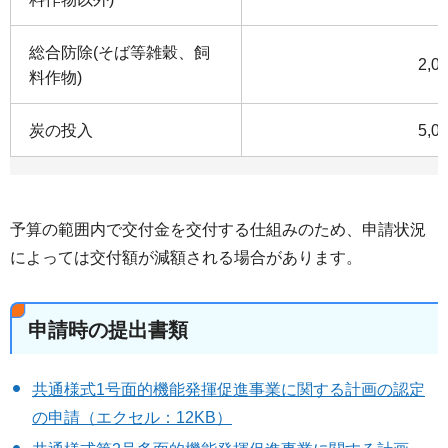
総合防除(そば等雑穀、飼
2,0
料作物)
炭の投入
5,0
予算の範囲内で交付金を交付する仕組みのため、申請状況
によっては交付額が減額される場合があります。
申請時の提出書類
共通様式1号面的機能発揮促進事業に関する計画の認定
の申請（エクセル：12KB）