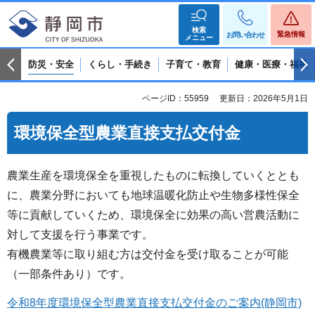
検索
緊急情報
お問い合わせ
メニュー
防災・安全
くらし・手続き
子育て・教育
健康・医療・福祉
ページID：55959
更新日：2026年5月1日
環境保全型農業直接支払交付金
農業生産を環境保全を重視したものに転換していくととも
に、農業分野においても地球温暖化防止や生物多様性保全
等に貢献していくため、環境保全に効果の高い営農活動に
対して支援を行う事業です。
有機農業等に取り組む方は交付金を受け取ることが可能
（一部条件あり）です。
令和8年度環境保全型農業直接支払交付金のご案内(静岡市)