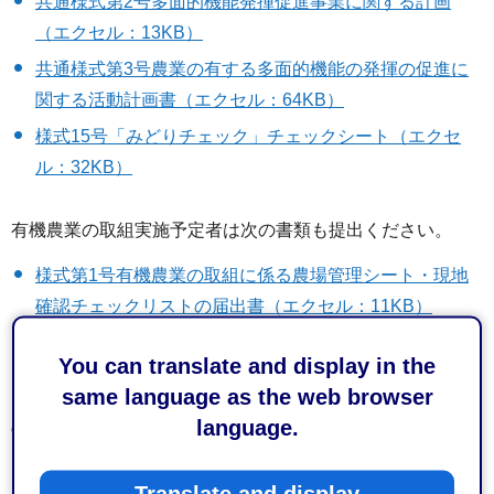
共通様式第2号多面的機能発揮促進事業に関する計画
（エクセル：13KB）
共通様式第3号農業の有する多面的機能の発揮の促進に
関する活動計画書（エクセル：64KB）
様式15号「みどりチェック」チェックシート（エクセ
ル：32KB）
有機農業の取組実施予定者は次の書類も提出ください。
様式第1号有機農業の取組に係る農場管理シート・現地
確認チェックリストの届出書（エクセル：11KB）
添付様式1農場管理シート、現地確認チェックシート
You can translate and display in the
（エクセル：34KB）
same language as the web browser
language.
実施状況や営農活動実績の報告時には別途必要書類があり
ます。
Translate and display