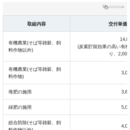
取組内容
交付単価（
14,
有機農業(そば等雑穀、飼
(炭素貯留効果の高い有
料作物以外)
り、2,00
有機農業(そば等雑穀、飼
3,0
料作物)
堆肥の施用
3,6
緑肥の施用
5,0
総合防除(そば等雑穀、飼
4,0
料作物以外)