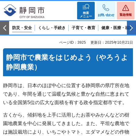
検索
緊急情報
お問い合わせ
メニュー
防災・安全
くらし・手続き
子育て・教育
健康・医療・福祉
ページID：3925
更新日：2025年10月21日
静岡市で農業をはじめよう（やろうよ
静岡農業）
静岡市は、日本のほぼ中心に位置する静岡県の県庁所在地
であり、年間を通じて温暖な気候と豊かな自然に恵まれて
いる全国第5位の広大な面積を有する政令指定都市です。
古くから、傾斜地を上手に活用したお茶やみかんなどの樹
園地農業を中心に発展してきました。また、平坦な農地で
は施設栽培により、いちごやトマト、エダマメなどの作物