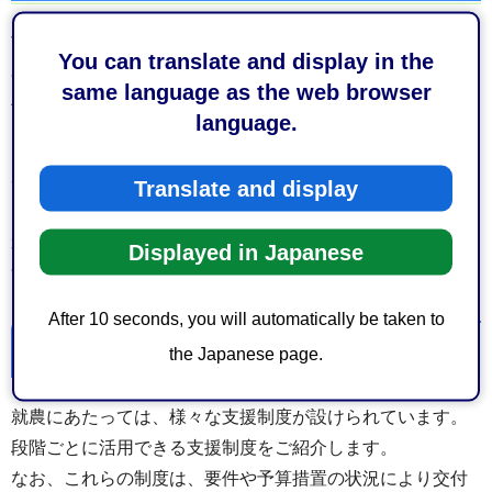
市が青年等就農計画を認定するためには、市、市認定農業
You can translate and display in the
者協会、JAや県中部農林事務所等で構成した「静岡市担い
same language as the web browser
手育成総合支援協議会」の審査により青年等就農計画が妥
language.
当と判断される必要があります。
審査会は、例年、6月、9月、12月、3月の年4回開催してい
Translate and display
ますが、青年等就農計画の作成にあたっては、少なくとも3
か月程度の期間を要するため、事前に関係機関への相談を
Displayed in Japanese
含めた準備期間が必要です。
After 10 seconds, you will automatically be taken to
補助金等の支援制度
the Japanese page.
就農にあたっては、様々な支援制度が設けられています。
段階ごとに活用できる支援制度をご紹介します。
なお、これらの制度は、要件や予算措置の状況により交付