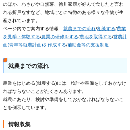
のほか、わさびや自然薯、徳川家康が好んで食したと言わ
れる折戸なすなど、地域ごとに特徴のある様々な作物が生
産されています。
ページ内でご案内する情報：
就農までの流れ
/
相談する
/
農業
を見学・体験する
/
農業の研修をする
/
農地を取得する
/
営農計
画(青年等就農計画)を作成する
/
補助金等の支援制度
就農までの流れ
農業をはじめる(就農する)には、検討や準備をしておかなけ
ればならないことがたくさんあります。
就農にあたり、検討や準備をしておかなければならないこ
とを例示しています。
情報収集