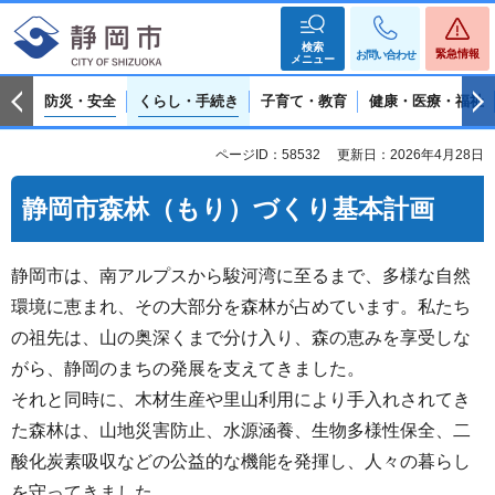
検索
緊急情報
お問い合わせ
メニュー
防災・安全
くらし・手続き
子育て・教育
健康・医療・福祉
ページID：58532
更新日：2026年4月28日
静岡市森林（もり）づくり基本計画
静岡市は、南アルプスから駿河湾に至るまで、多様な自然
環境に恵まれ、その大部分を森林が占めています。私たち
の祖先は、山の奥深くまで分け入り、森の恵みを享受しな
がら、静岡のまちの発展を支えてきました。
それと同時に、木材生産や里山利用により手入れされてき
た森林は、山地災害防止、水源涵養、生物多様性保全、二
酸化炭素吸収などの公益的な機能を発揮し、人々の暮らし
を守ってきました。