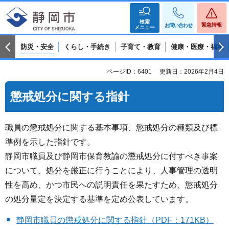
検索
緊急情報
お問い合わせ
メニュー
防災・安全
くらし・手続き
子育て・教育
健康・医療・福祉
ページID：6401
更新日：2026年2月4日
懲戒処分に関する指針
職員の懲戒処分に関する基本事項、懲戒処分の種類及び標
準例を示した指針です。
静岡市職員及び静岡市保育教諭の懲戒処分に付すべき事案
について、処分を厳正に行うことにより、人事管理の透明
性を高め、かつ市民への説明責任を果たすため、懲戒処分
の処分量定を決定する基準を定め公表しています。
静岡市職員の懲戒処分に関する指針（PDF：171KB）