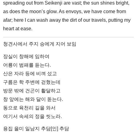
spreading out from Seikenji are vast; the sun shines bright,
as does the moon’s glow. As envoys, we have come from
afar; here I can wash away the dirt of our travels, putting my
heart at ease.
청견사에서 주지 승에게 지어 보임
장실이 창해에 임하여
어룡이 범패를 듣는다.
산은 자라 등에 비껴 섰고
구름은 학 주변에 걷혔는데
방문 밖에 건곤이 활달하고
창 앞에는 해와 달이 돋는다.
동으로 육천리 길을 와서
여기서 속세의 정을 씻노라.
용집 을미 일남지 추담[인] 추담