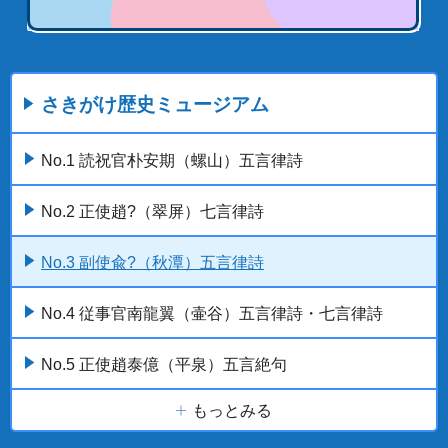
さきがけ歴史ミュージアム
No.1 読祝官朴安期（螺山）五言律詩
No.2 正使趙?（翠屏）七言律詩
No.3 副使兪?（秋潭）五言律詩
No.4 従事官南龍翼（壷谷）五言律詩・七言律詩
No.5 正使趙泰億（平泉）五言絶句
もっとみる