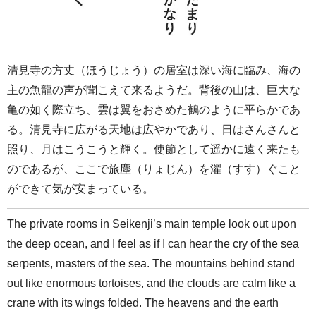
清見寺の方丈（ほうじょう）の居室は深い海に臨み、海の
主の魚龍の声が聞こえて来るようだ。背後の山は、巨大な
亀の如く際立ち、雲は翼をおさめた鶴のように平らかであ
る。清見寺に広がる天地は広やかであり、日はさんさんと
照り、月はこうこうと輝く。使節として遥かに遠く来たも
のであるが、ここで旅塵（りょじん）を濯（すす）ぐこと
ができて気が安まっている。
The private rooms in Seikenji’s main temple look out upon
the deep ocean, and I feel as if I can hear the cry of the sea
serpents, masters of the sea. The mountains behind stand
out like enormous tortoises, and the clouds are calm like a
crane with its wings folded. The heavens and the earth