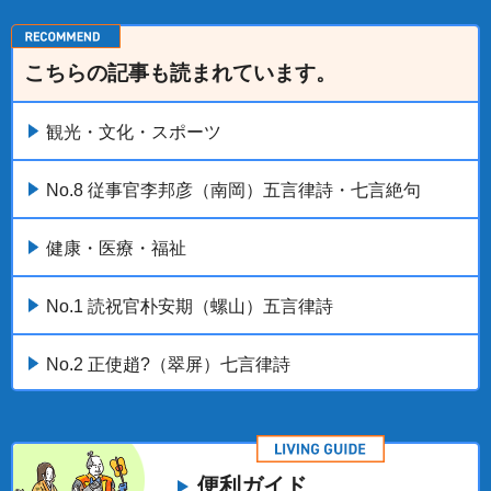
こちらの記事も読まれています。
観光・文化・スポーツ
No.8 従事官李邦彦（南岡）五言律詩・七言絶句
健康・医療・福祉
No.1 読祝官朴安期（螺山）五言律詩
No.2 正使趙?（翠屏）七言律詩
便利ガイド