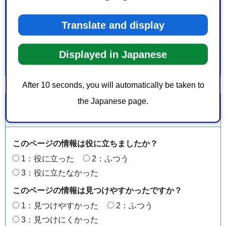
葵区追手町5-1 静岡庁舎新館16階
電話番号：054-221-1066
Translate and display
ファックス番号：054-221-1451
Displayed in Japanese
After 10 seconds, you will automatically be taken to
the Japanese page.
より良いウェブサイトにするためにみなさまのご意
見をお聞かせください
このページの情報は役に立ちましたか？
1：役に立った
2：ふつう
3：役に立たなかった
このページの情報は見つけやすかったですか？
1：見つけやすかった
2：ふつう
3：見つけにくかった