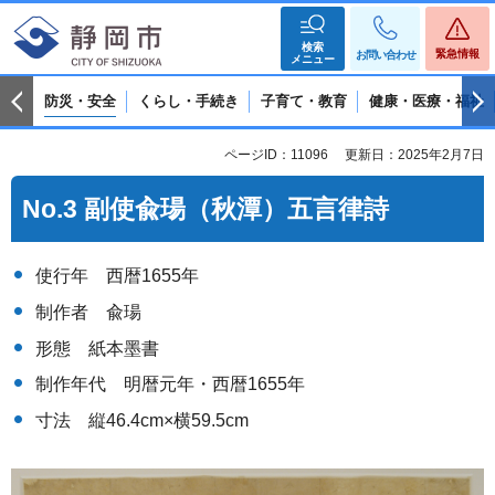
検索
緊急情報
お問い合わせ
メニュー
防災・安全
くらし・手続き
子育て・教育
健康・医療・福祉
ページID：11096
更新日：2025年2月7日
No.3 副使兪瑒（秋潭）五言律詩
使行年 西暦1655年
制作者 兪瑒
形態 紙本墨書
制作年代 明暦元年・西暦1655年
寸法 縦46.4cm×横59.5cm