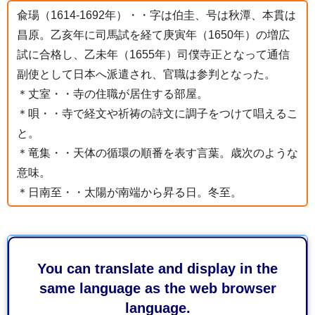
兪瑒（1614-1692年）・・字は伯圭、号は秋潭、本貫は
昌原。乙亥年に司馬試を経て庚寅年（1650年）の増広
試に合格し、乙未年（1655年）司僕寺正となって通信
副使として日本へ派遣され、官職は参判となった。
＊丈室・・寺の住職が居住する部屋。
＊唄・・寺で経文や祈祷の詩文に調子をつけて唱えるこ
と。
＊竜集・・天体の循環の順番を表す言葉。歳次のような
意味。
＊日南至・・太陽が南端から昇る日。冬至。
お問い合わせ
You can translate and display in the
same language as the web browser
観光文化・市民局歴史文化課文化財保護係
language.