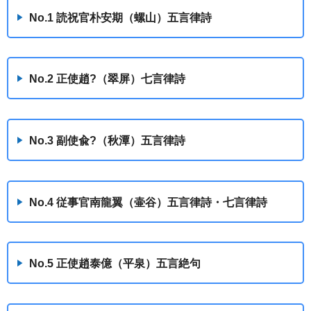
No.1 読祝官朴安期（螺山）五言律詩
No.2 正使趙?（翠屏）七言律詩
No.3 副使兪?（秋潭）五言律詩
No.4 従事官南龍翼（壷谷）五言律詩・七言律詩
No.5 正使趙泰億（平泉）五言絶句