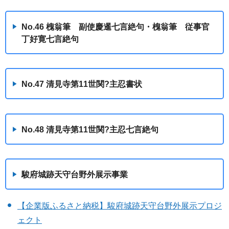
No.46 槐翁筆 副使慶暹七言絶句・槐翁筆 従事官
丁好寛七言絶句
No.47 清見寺第11世関?主忍書状
No.48 清見寺第11世関?主忍七言絶句
駿府城跡天守台野外展示事業
【企業版ふるさと納税】駿府城跡天守台野外展示プロジ
ェクト