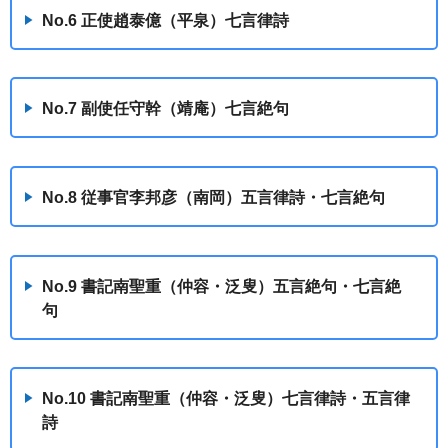
No.6 正使趙泰億（平泉）七言律詩
No.7 副使任守幹（靖庵）七言絶句
No.8 従事官李邦彦（南岡）五言律詩・七言絶句
No.9 書記南聖重（仲容・泛叟）五言絶句・七言絶
句
No.10 書記南聖重（仲容・泛叟）七言律詩・五言律
詩