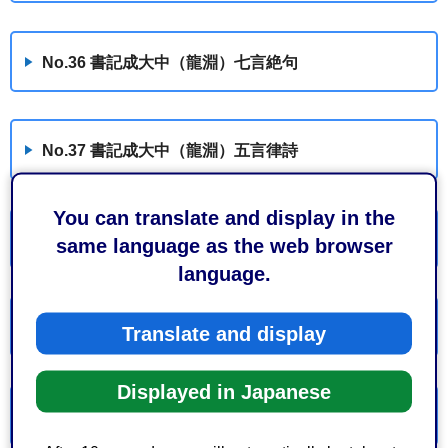
No.36 書記成大中（龍淵）七言絶句
No.37 書記成大中（龍淵）五言律詩
You can translate and display in the
No.38 書記金仁謙（退石・士安）五言律詩
same language as the web browser
language.
No.39 書記金仁謙（退石・士安）七言絶句
Translate and display
Displayed in Japanese
No.40 書記金仁謙（退石・士安）五言律詩