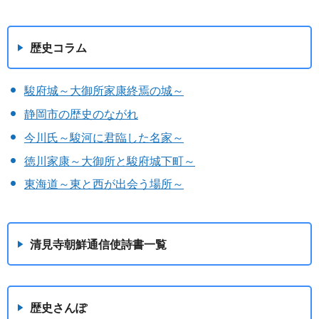
歴史コラム
駿府城～大御所家康終焉の城～
静岡市の歴史のながれ
今川氏～駿河に君臨した名家～
徳川家康～大御所と駿府城下町～
東海道～東と西が出会う場所～
清見寺朝鮮通信使詩書一覧
歴史さんぽ