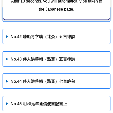
After 10 seconds, you will automatically be taken to
the Japanese page.
No.41 名武軍官李海文（兼泉・徳水）五言律詩
No.42 騎船将卞璞（述斎）五言律詩
No.43 伴人洪善輔（黙斎）五言律詩
No.44 伴人洪善輔（黙斎）七言絶句
No.45 明和元年通信使書記書上