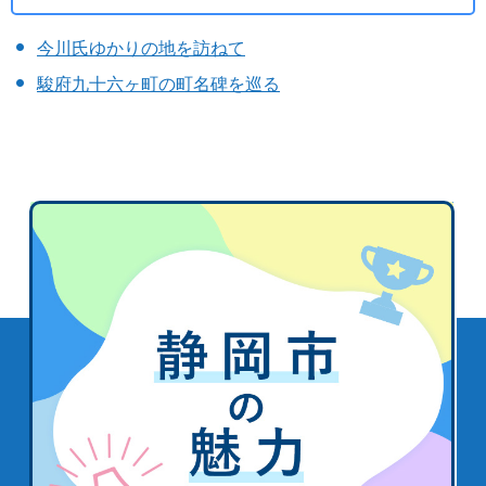
今川氏ゆかりの地を訪ねて
駿府九十六ヶ町の町名碑を巡る