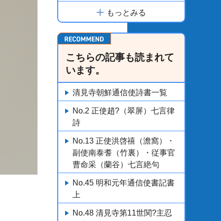
もっとみる
こちらの記事も読まれて
います。
清見寺朝鮮通信使詩書一覧
No.2 正使趙?（翠屏）七言律
詩
No.13 正使洪啓禧（澹窩）・
副使南泰耆（竹裏）・従事官
曹命采（蘭谷）七言絶句
No.45 明和元年通信使書記書
上
No.48 清見寺第11世関?主忍