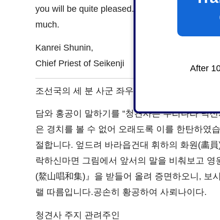
you will be quite pleased. I have included six p
much.
Kanrei Shunin,
Chief Priest of Seikenji
After 1
조선국의 세 분 사군 좌우에 삼가 품의드림.
담와 홍공이 말하기를 “청견사는 우리나라 낙산
은 경치를 볼 수 없어 오래도록 이를 한탄하였습
절합니다. 엎드려 바라읍건대 휘하의 화원(畵員
락하신마면 그림에서 앞서의 말을 비춰보고 영
(鰲山唱和集)』을 받들어 올려 증면하오니, 보시
랠 따름입니다.공손히 황공하여 사뢰나이다.
청견사 주지 관려주인