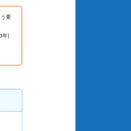
よう要
年)