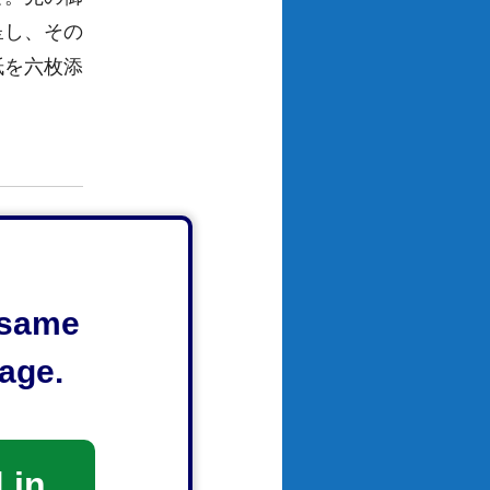
呈し、その
紙を六枚添
Naksansa
d that
e same
re to see
age.
autiful
e Gye-
 a
ertain
 in