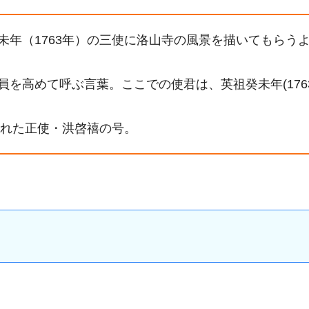
未年（1763年）の三使に洛山寺の風景を描いてもらう
を高めて呼ぶ言葉。ここでの使君は、英祖癸未年(1763
された正使・洪啓禧の号。