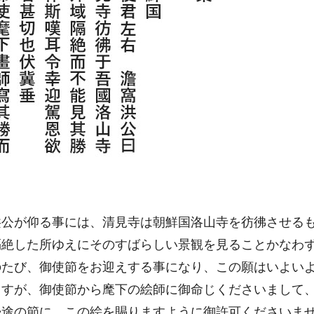
洪公が仰る事には、清見寺は朝鮮国洛山寺を彷彿させる
隔絶した所ゆえにそのすばらしい景観を見ることかなわ
のたび、御使節をお迎えする事になり、この願はいよい
ますが、御使節から麾下の絵師に御命じくださいまして
帰途の節に、この絵を賜りますように御許可くださいま