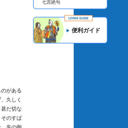
七言絶句
便利ガイド
ものがある
ず、久しく
よ甚だ切な
、そのすば
せ。先の御