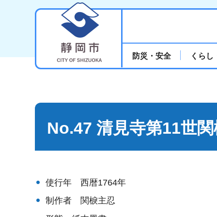
静岡市
防災・安全
くらし
No.47 清見寺第11
使行年 西暦1764年
制作者 関棙主忍