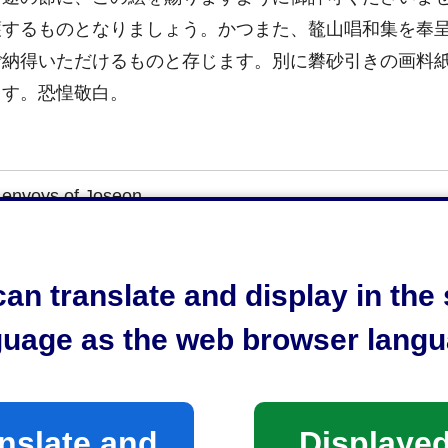
護するものとなりましょう。かつまた、鼇山唱和集を奉
ご納得いただけるものと存じます。別に礬砂引きの画料
ます。恐惶敬白。
e envoys of Joseon.
seon envoys in 1748, said, Seikenji closely resembles 
n eyes the scenery afforded by such a distant place, an
an translate and display in th
ed to welcome the mission on this occasion, but my desi
guage as the web browser langu
u to order a subordinate painter of yours to paint the be
ings to me on your return trip from Edo. I shall compar
he peace at Seikenji forever more. Moreover, I shall give
f of our exchange. Should you read them carefully, I am c
nslate and
Displayed