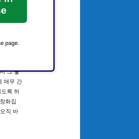
u very
se
se page.
서 그 좋
 매무 간
시도록 허
산창화집
 오직 바