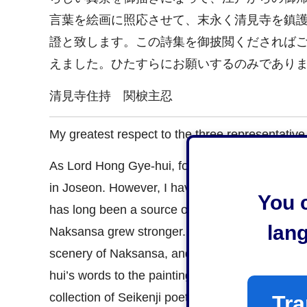
言葉を絵画に照応させて、末永く清見寺を鎮
證と致します。この詩集を御披閲くだされば
えました。ひたすらにお願いするのみであり
清見寺住持 関棙主忍
My greatest respect to the three representativ
As Lord Hong Gye-hui, former leader of the Jo
in Joseon. However, I have not seen with my ow
You c
has long been a source of sadness. I was pleas
lan
Naksansa grew stronger. I humbly request for yo
scenery of Naksansa, and please pass the paint
hui’s words to the paintings, which shall keep t
collection of Seikenji poetry and songs as proo
Tra