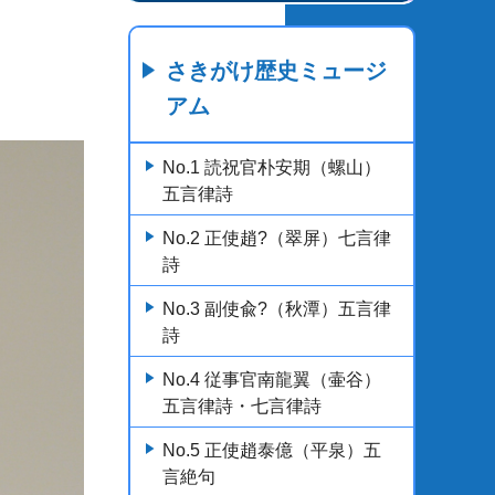
さきがけ歴史ミュージ
アム
No.1 読祝官朴安期（螺山）
五言律詩
No.2 正使趙?（翠屏）七言律
詩
No.3 副使兪?（秋潭）五言律
詩
No.4 従事官南龍翼（壷谷）
五言律詩・七言律詩
No.5 正使趙泰億（平泉）五
言絶句