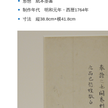
形態 紙本墨書
制作年代 明和元年・西暦1764年
寸法 縦38.8cm×横41.8cm