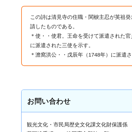
この詩は清見寺の住職・関棙主忍が英祖癸
請したものである。
＊使・・使君。王命を受けて派遣された官員
に派遣された三使を示す。
＊澹窩洪公・・戊辰年（1748年）に派遣
お問い合わせ
観光文化・市民局歴史文化課文化財保護係